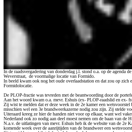
In de raadsvergadering van donderdag j.l. stond o.a. op de agenda 
Weverstraat, de voormalige locatie van Formido.
In beeld kwam ook nog het oude overlaadstation en dat zou op zich 
Formidolocatie.
De PLOP-fractie was tevreden met de beantwoording door de portefeu
Aan het woord kwam o.a. mevr. Eshuis (ex- PLOP-raadslid en ex- fr
Zij wist te melden dat er deze week in de 2e kamer een wetsvoorstel
misschien wel een 3e brandweerkazerne nodig zou zijn. Zij stelde voo
Uiteraard kreeg ze hier de handen niet voor op elkaar, want wel vake
Nederland ook zo nodig aan deel moest nemen om de baan van de Hoo
N.a.v. de uitlatingen van mevr. Eshuis heb ik de website van de 2e 
komende week over de aanrijtijden van de brandweer een wetsvoorst