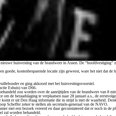
de nieuwe huisvesting van de brandweer in Assen. De “hoofdvestiging” 
een goede, kostenbesparende locatie zijn geweest, ware het niet dat d
illehouder en ging akkoord met het huisvestingsvoorstel.
actie Eshuis) van D66.
 behandeld zou worden over de aanrijtijden van de brandweer van 8 min
r om de beraadslaging te verplaatsen naar 28 januari a.s., de eerstvol
r komt er uit Den Haag informatie die in strijd is met de waarheid. De
p Scheffer zeker te stellen als secretaris-generaal van de NAVO.
Kamer met een bezoek vereerd en daar geconstateerd dat er noch in de 
el zal worden behandeld.