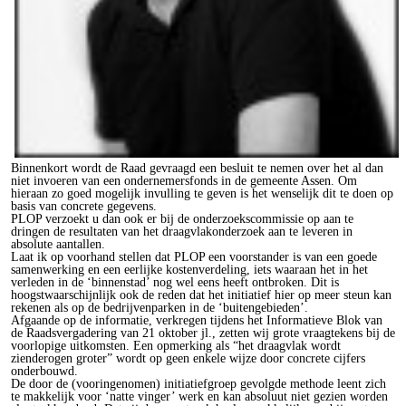
Binnenkort wordt de Raad gevraagd een besluit te nemen over het al dan
niet invoeren van een ondernemersfonds in de gemeente Assen. Om
hieraan zo goed mogelijk invulling te geven is het wenselijk dit te doen op
basis van concrete gegevens.
PLOP verzoekt u dan ook er bij de onderzoekscommissie op aan te
dringen de resultaten van het draagvlakonderzoek aan te leveren in
absolute aantallen.
Laat ik op voorhand stellen dat PLOP een voorstander is van een goede
samenwerking en een eerlijke kostenverdeling, iets waaraan het in het
verleden in de ‘binnenstad’ nog wel eens heeft ontbroken. Dit is
hoogstwaarschijnlijk ook de reden dat het initiatief hier op meer steun kan
rekenen als op de bedrijvenparken in de ‘buitengebieden’.
Afgaande op de informatie, verkregen tijdens het Informatieve Blok van
de Raadsvergadering van 21 oktober jl., zetten wij grote vraagtekens bij de
voorlopige uitkomsten. Een opmerking als “het draagvlak wordt
zienderogen groter” wordt op geen enkele wijze door concrete cijfers
onderbouwd.
De door de (vooringenomen) initiatiefgroep gevolgde methode leent zich
te makkelijk voor ‘natte vinger’ werk en kan absoluut niet gezien worden