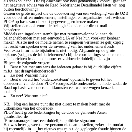
als steekhoudend. Dat zij daarnaast ook heel gemakkelijk voorbij gaat aan
het negatieve advies van de Raad Nederlandse Detailhandel laten wij nog
buiten beschouwing!
Gezien de grote impact die de doorvoering van een verhoging van de OZB
voor de betroffen ondernemers, instellingen en organisaties heeft wil/kan
PLOP op basis van dit soort gegevens geen keuze maken.
Wij stellen dan ook voor alle belanghebbenden per direct-mail te
benaderen.
Middels een ingesloten stembiljet met retourenveloppe kunnen de
belanghebbenden met een eenvoudig JA of Nee hun voorkeur kenbaar
maken. Als ze niet de moeite nemen te reageren verliezen ze gelijktijdig
het recht van spreken over de invoering van het ondernemersfonds.
Veel extra informatie bijsluiten is niet nodig. Afgaande op de grote
opkomst(volgens de initiatiefnemers!) bij de voorlichtingsavonden en de
vele berichten in de media moet er voldoende duidelijkheid zijn.
Blijven de volgende vragen:
1 Bent u het met ons eens dat iedereen gebaat is bij duidelijke cijfers
m.b.t. het draagvlakonderzoek?
2 Zo nee! Waarom niet?
3 Bent u bereid het ‘onderzoeksteam’ opdracht te geven tot het
doorvoeren van de door PLOP voorgestelde onderzoeksmethode, zodat de
Raad op basis van concrete uitkomsten een weloverwogen keuze kan
maken?
4 Zo nee! Waarom niet?
NB. Nog een laatste punt dat niet direct te maken heeft met de
uitkomsten van het onderzoek.
PLOP heeft grote bedenkingen bij de door de gemeente Assen
gesubsidieerde
‘Procesmanager’ met een duidelijke politieke signatuur.
Het was beter geweest deze persoon niet aan te stellen, zeker niet omdat
hij recentelijk in het nieuws was m.b.t. de gepleegde fraude binnen de