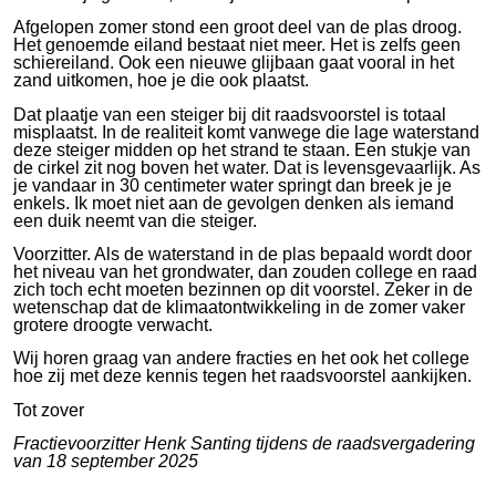
Afgelopen zomer stond een groot deel van de plas droog.
Het genoemde eiland bestaat niet meer. Het is zelfs geen
schiereiland. Ook een nieuwe glijbaan gaat vooral in het
zand uitkomen, hoe je die ook plaatst.
Dat plaatje van een steiger bij dit raadsvoorstel is totaal
misplaatst. In de realiteit komt vanwege die lage waterstand
deze steiger midden op het strand te staan. Een stukje van
de cirkel zit nog boven het water. Dat is levensgevaarlijk. As
je vandaar in 30 centimeter water springt dan breek je je
enkels. Ik moet niet aan de gevolgen denken als iemand
een duik neemt van die steiger.
Voorzitter. Als de waterstand in de plas bepaald wordt door
het niveau van het grondwater, dan zouden college en raad
zich toch echt moeten bezinnen op dit voorstel. Zeker in de
wetenschap dat de klimaatontwikkeling in de zomer vaker
grotere droogte verwacht.
Wij horen graag van andere fracties en het ook het college
hoe zij met deze kennis tegen het raadsvoorstel aankijken.
Tot zover
Fractievoorzitter Henk Santing tijdens de raadsvergadering
van 18 september 2025