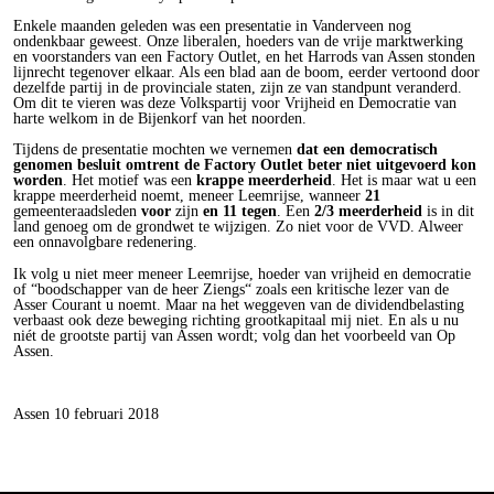
Enkele maanden geleden was een presentatie in Vanderveen nog
ondenkbaar geweest. Onze liberalen, hoeders van de vrije marktwerking
en voorstanders van een Factory Outlet, en het Harrods van Assen stonden
lijnrecht tegenover elkaar. Als een blad aan de boom, eerder vertoond door
dezelfde partij in de provinciale staten, zijn ze van standpunt veranderd.
Om dit te vieren was deze Volkspartij voor Vrijheid en Democratie van
harte welkom in de Bijenkorf van het noorden.
Tijdens de presentatie mochten we vernemen
dat een democratisch
genomen besluit omtrent de Factory Outlet beter niet uitgevoerd kon
worden
. Het motief was een
krappe meerderheid
. Het is maar wat u een
krappe meerderheid noemt, meneer Leemrijse, wanneer
21
gemeenteraadsleden
voor
zijn
en 11 tegen
. Een
2/3 meerderheid
is in dit
land genoeg om de grondwet te wijzigen. Zo niet voor de VVD. Alweer
een onnavolgbare redenering.
Ik volg u niet meer meneer Leemrijse, hoeder van vrijheid en democratie
of “boodschapper van de heer Ziengs“ zoals een kritische lezer van de
Asser Courant u noemt. Maar na het weggeven van de dividendbelasting
verbaast ook deze beweging richting grootkapitaal mij niet. En als u nu
niét de grootste partij van Assen wordt; volg dan het voorbeeld van Op
Assen.
Assen 10 februari 2018