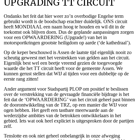
UPGRADING TT CIRCUIT
Ondanks het feit dat hier weer zo’n overbodige Engelse term
gebruikt wordt is de boodschap erachter duidelijk. ONS circuit
heeft MONDIAAL een naam hoog te houden en wil dit in de
toekomst ook blijven doen. Dus de geplande aanpassingen zorgen
voor een OPWAARDERING (Upgrade!) van het in
motorsportkringen grootste heiligdom op aarde (‘de kathedraal’).
Op de keper beschouwd is Assen de laatste tijd eigenlijk nooit zo
scheutig geweest met het verstrekken van gelden aan het circuit.
Eigenlijk best wel een beetje vreemd gezien de toegevoegde
waarde die het TT circuit heeft voor de gemeente Assen. We
kunnen gerust stellen dat WIJ al tijden voor een dubbeltje op de
eerste rang zitten!
Ander argument voor Stadspartij PLOP om positief te beslissen
over de verstrekking van de gevraagde financiële bijdrage is het
feit dat de ‘OPWAARDERING’ van het circuit geheel past binnen
de doorontwikkeling van de TRZ, op een manier die WIJ voor
ogen hebben. Het geeft een tastbare meerwaarde aan de
wederzijdse ambities van de betrokken ontwikkelaars in het
gebied. Iets wat ook heel expliciet is uitgesproken door de partijen
zelf.
Tenslotte en ook niet geheel onbelangrijk in onze afweging