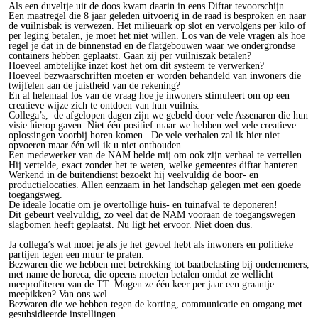
Als een duveltje uit de doos kwam daarin in eens Diftar tevoorschijn.
Een maatregel die 8 jaar geleden uitvoerig in de raad is besproken en naar
de vuilnisbak is verwezen. Het milieuark op slot en vervolgens per kilo of
per leging betalen, je moet het niet willen. Los van de vele vragen als hoe
regel je dat in de binnenstad en de flatgebouwen waar we ondergrondse
containers hebben geplaatst. Gaan zij per vuilniszak betalen?
Hoeveel ambtelijke inzet kost het om dit systeem te verwerken?
Hoeveel bezwaarschriften moeten er worden behandeld van inwoners die
twijfelen aan de juistheid van de rekening?
En al helemaal los van de vraag hoe je inwoners stimuleert om op een
creatieve wijze zich te ontdoen van hun vuilnis.
Collega’s, de afgelopen dagen zijn we gebeld door vele Assenaren die hun
visie hierop gaven. Niet één positief maar we hebben wel vele creatieve
oplossingen voorbij horen komen. De vele verhalen zal ik hier niet
opvoeren maar één wil ik u niet onthouden.
Een medewerker van de NAM belde mij om ook zijn verhaal te vertellen.
Hij vertelde, exact zonder het te weten, welke gemeentes diftar hanteren.
Werkend in de buitendienst bezoekt hij veelvuldig de boor- en
productielocaties. Allen eenzaam in het landschap gelegen met een goede
toegangsweg.
De ideale locatie om je overtollige huis- en tuinafval te deponeren!
Dit gebeurt veelvuldig, zo veel dat de NAM vooraan de toegangswegen
slagbomen heeft geplaatst. Nu ligt het ervoor. Niet doen dus.
Ja collega’s wat moet je als je het gevoel hebt als inwoners en politieke
partijen tegen een muur te praten.
Bezwaren die we hebben met betrekking tot baatbelasting bij ondernemers,
met name de horeca, die opeens moeten betalen omdat ze wellicht
meeprofiteren van de TT. Mogen ze één keer per jaar een graantje
meepikken? Van ons wel.
Bezwaren die we hebben tegen de korting, communicatie en omgang met
gesubsidieerde instellingen.