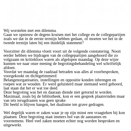
Wij worstelen met een dilemma.
Gaan we opnieuw de degens kruisen met het college en de collegepartijen
zoals we dat in de eerste termijn hebben gedaan, of moeten we het in de
tweede termijn laten bij een duidelijk statement?
Voorzitter dit dilemma vloeit voort uit de volgende constatering. Nooit
eerder hebben we bijdragen van de collegepartijen aangehoord die zo
volgzaam en kritiekloos waren als afgelopen maandag. Op deze wijze
kunnen we naar onze mening de begrotingsbehandeling wel schriftelijk
afdoen.
Voordat we maandag de raadzaal betraden was alles al voorbesproken,
voorgekookt en dichtgetimmerd.
Belangenorganisaties, instellingen en oppositie konden inbrengen en
roepen wat ze wouden. Er werd geluisterd maar niemand werd gehoord,
laat staan dat het er wat toe deed.
Deze begroting was het en daaraan diende niet getornd te worden.
Maximaal, zoals bij de bibliotheek, kon er een gesprek plaatsvinden maar
van iets terugdraaien was geen sprake.
Dit beeld is blijven hangen, het dualisme ten grave gedragen.
Wel degelijk waren er zaken waar je op zijn minst een vraagteken bij kon
plaatsen. Deze begroting staat immers bol van de aannames en
voornemens. Heel veel zaken moeten echter nog worden besproken en
uitgewerkt.