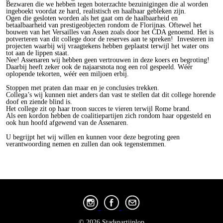
Bezwaren die we hebben tegen boterzachte bezuinigingen die al worden
ingeboekt voordat ze hard, realistisch en haalbaar gebleken zijn.
Ogen die gesloten worden als het gaat om de haalbaarheid en
betaalbaarheid van prestigeobjecten rondom de Florijnas. Oftewel het
bouwen van het Versailles van Assen zoals door het CDA genoemd. Het is
potverteren van dit college door de reserves aan te spreken! Investeren in
projecten waarbij wij vraagtekens hebben geplaatst terwijl het water ons
tot aan de lippen staat.
Nee! Assenaren wij hebben geen vertrouwen in deze koers en begroting!
Daarbij heeft zeker ook de najaarsnota nog een rol gespeeld. Wéér
oplopende tekorten, wéér een miljoen erbij.
Stoppen met praten dan maar en je conclusies trekken.
Collega’s wij kunnen niet anders dan vast te stellen dat dit college horende
doof en ziende blind is.
Het college zit op haar troon succes te vieren terwijl Rome brand.
Als een kordon hebben de coalitiepartijen zich rondom haar opgesteld en
ook hun hoofd afgewend van de Assenaren.
U begrijpt het wij willen en kunnen voor deze begroting geen
verantwoording nemen en zullen dan ook tegenstemmen.
© 2026 Stadspartijplop