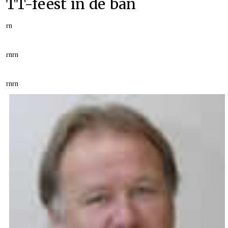
TT-feest in de ban
rn
rn
rn
rn
rn