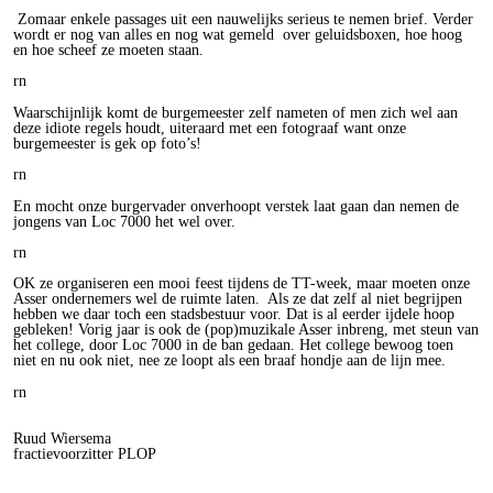
Zomaar enkele passages uit een nauwelijks serieus te nemen brief. Verder
wordt er nog van alles en nog wat gemeld
over geluidsboxen, hoe hoog
en hoe scheef ze moeten staan.
rn
Waarschijnlijk komt de burgemeester zelf nameten of men zich wel aan
deze idiote regels houdt, uiteraard met een fotograaf want onze
burgemeester is gek op foto’s!
rn
En mocht onze burgervader onverhoopt verstek laat gaan dan nemen de
jongens van Loc 7000 het wel over.
rn
OK ze organiseren een mooi feest tijdens de TT-week, maar moeten onze
Asser ondernemers wel de ruimte laten.
Als ze dat zelf al niet begrijpen
hebben we daar toch een stadsbestuur voor. Dat is al eerder ijdele hoop
gebleken! Vorig jaar is ook de (pop)muzikale Asser inbreng, met steun van
het college, door Loc 7000 in de ban gedaan. Het college bewoog toen
niet en nu ook niet, nee ze loopt als een braaf hondje aan de lijn mee.
rn
Ruud Wiersema
fractievoorzitter PLOP