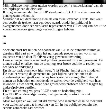
Mijn bijdrage moet meer gezien worden als een ‘Stemverklaring’ dan als
een bijdrage aan de discussie.
Ik mag aannemen dat het PLOP standpunt m.b.t. CT u allen meer als
genoegzaam bekend is.
Vandaar dat wij deze notitie zien als een totaal overbodig stuk. Het voelt
een beetje als trekken aan een dood paard, omdat het initiatief is
overgenomen door een verklaard tegenstander van CT en wij van het uit te
voeren onderzoek geen hoge verwachtingen hebben.
rn
rn
Voor ons staat het nut en de noodzaak van CT in de publieke ruimte al
geruime tijd vast en wij zien het nu lopende proces als een vorm van
traineren van de door PLOP zo vurig gewenste invoering!
Deze surrogaat motie is na veel politiek gekonkel tot stand gekomen. En
diende enkel en alleen om de toen nog zeer broze coalitie te redden van
een vroege ondergang.
En als zo vaak bleek ook hier weer; ‘Het Pluche’ heiligt alle middelen!
De manier waarop de gemeente nu gaat kijken naar het nut en de
noodzakelijkheid geeft aan dat zij haar verantwoording (Het initiatief
nemen en behouden om zodoende te waken over de veiligheid van haar
inwoners!) niet neemt, maar deze grotendeels probeert neer te leggen bij
andere(private) partijen.
En dit kan en mag volgens PLOP nooit de bedoeling zijn!
Dus PLOP zal deze afgezwakte, niet gemeende, startnotitie niet
ondersteunen.
Maar we gaan er wel van uit dat vernieuwde inzichten er in de toekomst
voor zullen zorgen dat invoering van CT in het publieke domein wel
serieus aangepakt gaat worden!