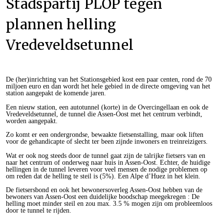
Stadspartij PLOP tegen
plannen helling
Vredeveldsetunnel
De (her)inrichting van het Stationsgebied kost een paar centen, rond de 70
miljoen euro en dan wordt het hele gebied in de directe omgeving van het
station aangepakt de komende jaren.
Een nieuw station, een autotunnel (korte) in de Overcingellaan en ook de
Vredeveldsetunnel, de tunnel die Assen-Oost met het centrum verbindt,
worden aangepakt.
Zo komt er een ondergrondse, bewaakte fietsenstalling, maar ook liften
voor de gehandicapte of slecht ter been zijnde inwoners en treinreizigers.
Wat er ook nog steeds door de tunnel gaat zijn de talrijke fietsers van en
naar het centrum of onderweg naar huis in Assen-Oost. Echter, de huidige
hellingen in de tunnel leveren voor veel mensen de nodige problemen op
om reden dat de helling te steil is (5%). Een Alpe d’Huez in het klein.
De fietsersbond en ook het bewonersoverleg Assen-Oost hebben van de
bewoners van Assen-Oost een duidelijke boodschap meegekregen : De
helling moet minder steil en zou max. 3.5 % mogen zijn om probleemloos
door te tunnel te rijden.