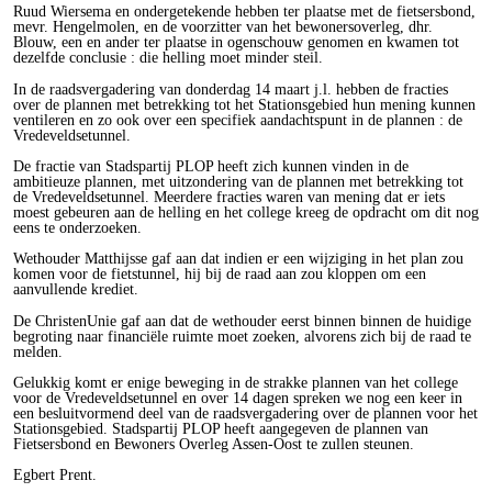
Ruud Wiersema en ondergetekende hebben ter plaatse met de fietsersbond,
mevr. Hengelmolen, en de voorzitter van het bewonersoverleg, dhr.
Blouw, een en ander ter plaatse in ogenschouw genomen en kwamen tot
dezelfde conclusie : die helling moet minder steil.
In de raadsvergadering van donderdag 14 maart j.l. hebben de fracties
over de plannen met betrekking tot het Stationsgebied hun mening kunnen
ventileren en zo ook over een specifiek aandachtspunt in de plannen : de
Vredeveldsetunnel.
De fractie van Stadspartij PLOP heeft zich kunnen vinden in de
ambitieuze plannen, met uitzondering van de plannen met betrekking tot
de Vredeveldsetunnel. Meerdere fracties waren van mening dat er iets
moest gebeuren aan de helling en het college kreeg de opdracht om dit nog
eens te onderzoeken.
Wethouder Matthijsse gaf aan dat indien er een wijziging in het plan zou
komen voor de fietstunnel, hij bij de raad aan zou kloppen om een
aanvullende krediet.
De ChristenUnie gaf aan dat de wethouder eerst binnen binnen de huidige
begroting naar financiële ruimte moet zoeken, alvorens zich bij de raad te
melden.
Gelukkig komt er enige beweging in de strakke plannen van het college
voor de Vredeveldsetunnel en over 14 dagen spreken we nog een keer in
een besluitvormend deel van de raadsvergadering over de plannen voor het
Stationsgebied. Stadspartij PLOP heeft aangegeven de plannen van
Fietsersbond en Bewoners Overleg Assen-Oost te zullen steunen.
Egbert Prent.