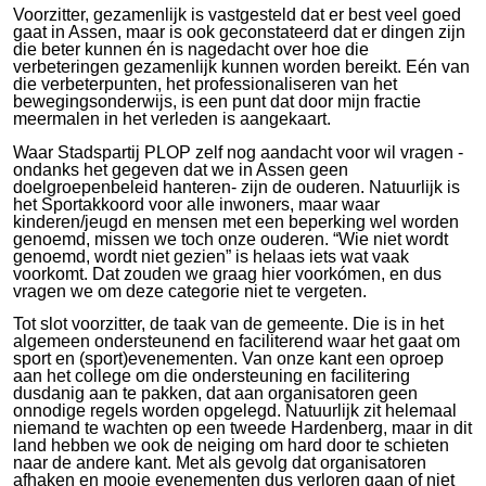
Voorzitter, gezamenlijk is vastgesteld dat er best veel goed
gaat in Assen, maar is ook geconstateerd dat er dingen zijn
die beter kunnen én is nagedacht over hoe die
verbeteringen gezamenlijk kunnen worden bereikt. Eén van
die verbeterpunten, het professionaliseren van het
bewegingsonderwijs, is een punt dat door mijn fractie
meermalen in het verleden is aangekaart.
Waar Stadspartij PLOP zelf nog aandacht voor wil vragen -
ondanks het gegeven dat we in Assen geen
doelgroepenbeleid hanteren- zijn de ouderen. Natuurlijk is
het Sportakkoord voor alle inwoners, maar waar
kinderen/jeugd en mensen met een beperking wel worden
genoemd, missen we toch onze ouderen. “Wie niet wordt
genoemd, wordt niet gezien” is helaas iets wat vaak
voorkomt. Dat zouden we graag hier voorkómen, en dus
vragen we om deze categorie niet te vergeten.
Tot slot voorzitter, de taak van de gemeente. Die is in het
algemeen ondersteunend en faciliterend waar het gaat om
sport en (sport)evenementen. Van onze kant een oproep
aan het college om die ondersteuning en facilitering
dusdanig aan te pakken, dat aan organisatoren geen
onnodige regels worden opgelegd. Natuurlijk zit helemaal
niemand te wachten op een tweede Hardenberg, maar in dit
land hebben we ook de neiging om hard door te schieten
naar de andere kant. Met als gevolg dat organisatoren
afhaken en mooie evenementen dus verloren gaan of niet