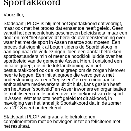
Sportakkoord
Voorzitter,
Stadspartij PLOP is blij met het Sportakkoord dat voorligt,
maar ook met het proces dat ernaar toe heeft geleid. Geen
vanuit het gemeentehuis geschreven beleidsnota, maar een
door en met “het sportveld” bereikte overeenstemming over
waar het met de sport in Assen naartoe zou moeten. Een
proces dat eigenlijk al begon tijdens de Sportdialoog in
aanloop naar de verkiezingen, toen een aantal betrokken
sportbestuurders min of meer de noodklok luidde over het
sportbeleid van de gemeente Assen. Hieruit ontstond een
initiatiefgroep, die in de totstandkoming van het
bestuursakkoord ook de kans greep om de zorgen hierover
neer te leggen. Een initiatiegroep die vervolgens, met
ondersteuning van een “regisseur” en een mooi aantal
enthousiaste medewerkers uit dit huis, kans gezien heeft
om het Asser “sportveld” en Asser inwoners en organisaties
te mobiliseren om te praten over de toekomst van de sport
in Assen. Wat tenslotte heeft geleid tot dit akkoord, in
navolging van het landelijk Sportakkoord dat in de zomer
van 2018 werd ondertekend.
Stadspartij PLOP wil graag alle betrokkenen
complimenteren met de bevlogen inzet en feliciteren met
het resultaat.