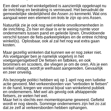
Een deel van het winkelgebied is aanzienlijk opgeknapt nu
de inrichting en bestrating is vernieuwd. Het benadrukt de
gemoedelijke stedelijkheid die Assen zo kenmerkt. Wat ons
aangaat weer een element om trots te zijn op ons Assen.
Natuurlijk zie je ook nog wel enkele onvolkomenheden in
de inrichting. Zo hier en daar is er te weinig ruimte voor
ondernemers tussen pand en geleide lijnen. Onvoldoende
verschil tussen de fiets-parkeerplekjes en de entree richting
winkel(s). Oplosbaar, ook al zal het nog wat extra gaan
kosten.
Maar gezellig winkelen dat kunnen we er nog zeker niet.
Als voetganger ben je namelijk vogelvrij in het
voetgangersgebied! De fietsen en fatbikes, en ook
brommers en scooters, die vliegen je om de oren. Als je een
winkel uitstapt, wordt je welhaast aangereden. Gevaarlijk
en zeer onveilig.
Als bezorgde politici hebben wij op 1 april nog een ludieke
actie gevoerd. Met verkeersborden van “verboden te fietsen”
in de hand, kregen we vooral bijval van winkelend publiek
en ondernemers. Met wel als gevolg ook afstappende
fietsers, ze weten het wel.
Maar het is slechts een momentopname geweest. Gefietst
wordt er nog steeds. Sommige ondernemers zijn het zo zat
dat ze zelf al verkeersborden hebben ophangen.