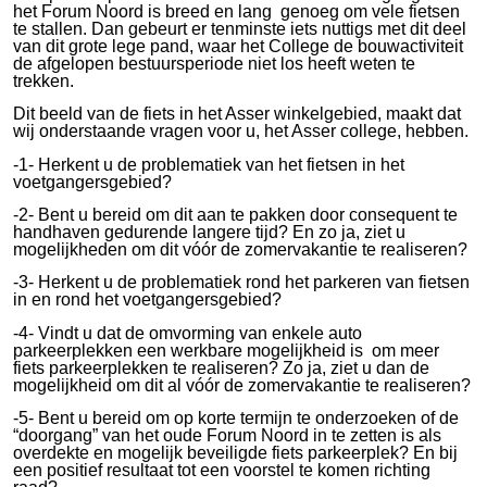
het Forum Noord is breed en lang genoeg om vele fietsen
te stallen. Dan gebeurt er tenminste iets nuttigs met dit deel
van dit grote lege pand, waar het College de bouwactiviteit
de afgelopen bestuursperiode niet los heeft weten te
trekken.
Dit beeld van de fiets in het Asser winkelgebied, maakt dat
wij onderstaande vragen voor u, het Asser college, hebben.
-1- Herkent u de problematiek van het fietsen in het
voetgangersgebied?
-2- Bent u bereid om dit aan te pakken door consequent te
handhaven gedurende langere tijd? En zo ja, ziet u
mogelijkheden om dit vóór de zomervakantie te realiseren?
-3- Herkent u de problematiek rond het parkeren van fietsen
in en rond het voetgangersgebied?
-4- Vindt u dat de omvorming van enkele auto
parkeerplekken een werkbare mogelijkheid is om meer
fiets parkeerplekken te realiseren? Zo ja, ziet u dan de
mogelijkheid om dit al vóór de zomervakantie te realiseren?
-5- Bent u bereid om op korte termijn te onderzoeken of de
“doorgang” van het oude Forum Noord in te zetten is als
overdekte en mogelijk beveiligde fiets parkeerplek? En bij
een positief resultaat tot een voorstel te komen richting