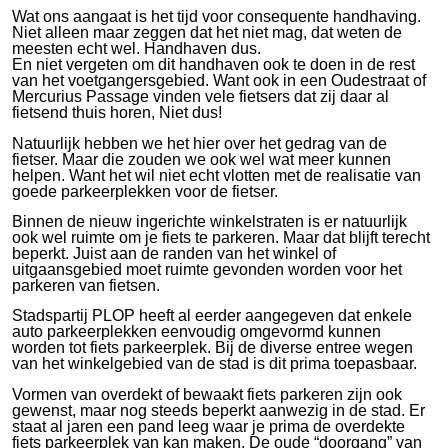
Wat ons aangaat is het tijd voor consequente handhaving.
Niet alleen maar zeggen dat het niet mag, dat weten de
meesten echt wel. Handhaven dus.
En niet vergeten om dit handhaven ook te doen in de rest
van het voetgangersgebied. Want ook in een Oudestraat of
Mercurius Passage vinden vele fietsers dat zij daar al
fietsend thuis horen, Niet dus!
Natuurlijk hebben we het hier over het gedrag van de
fietser. Maar die zouden we ook wel wat meer kunnen
helpen. Want het wil niet echt vlotten met de realisatie van
goede parkeerplekken voor de fietser.
Binnen de nieuw ingerichte winkelstraten is er natuurlijk
ook wel ruimte om je fiets te parkeren. Maar dat blijft terecht
beperkt. Juist aan de randen van het winkel of
uitgaansgebied moet ruimte gevonden worden voor het
parkeren van fietsen.
Stadspartij PLOP heeft al eerder aangegeven dat enkele
auto parkeerplekken eenvoudig omgevormd kunnen
worden tot fiets parkeerplek. Bij de diverse entree wegen
van het winkelgebied van de stad is dit prima toepasbaar.
Vormen van overdekt of bewaakt fiets parkeren zijn ook
gewenst, maar nog steeds beperkt aanwezig in de stad. Er
staat al jaren een pand leeg waar je prima de overdekte
fiets parkeerplek van kan maken. De oude “doorgang” van