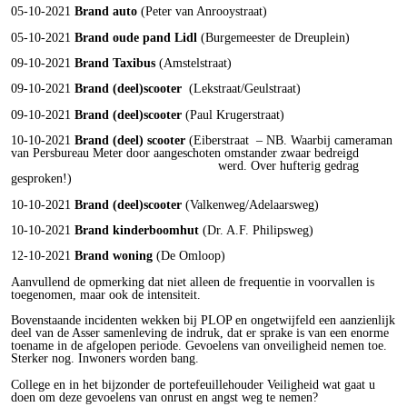
05-10-2021
Brand auto
(Peter van Anrooystraat)
05-10-2021
Brand oude pand Lidl
(Burgemeester de Dreuplein)
09-10-2021
Brand Taxibus
(Amstelstraat)
09-10-2021
Brand (deel)scooter
(Lekstraat/Geulstraat)
09-10-2021
Brand (deel)scooter
(Paul Krugerstraat)
10-10-2021
Brand (deel) scooter
(Eiberstraat – NB. Waarbij cameraman
van Persbureau Meter door aangeschoten omstander zwaar bedreigd
werd. Over hufterig gedrag
gesproken!)
10-10-2021
Brand (deel)scooter
(Valkenweg/Adelaarsweg)
10-10-2021
Brand kinderboomhut
(Dr. A.F. Philipsweg)
12-10-2021
Brand woning
(De Omloop)
Aanvullend de opmerking dat niet alleen de frequentie in voorvallen is
toegenomen, maar ook de intensiteit.
Bovenstaande incidenten wekken bij PLOP en ongetwijfeld een aanzienlijk
deel van de Asser samenleving de indruk, dat er sprake is van een enorme
toename in de afgelopen periode. Gevoelens van onveiligheid nemen toe.
Sterker nog. Inwoners worden bang.
College en in het bijzonder de portefeuillehouder Veiligheid wat gaat u
doen om deze gevoelens van onrust en angst weg te nemen?