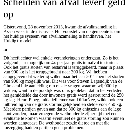
Scheiden van afval levert geld
op
Gisteravond, 28 november 2013, kwam de afvalinzameling in
Assen weer in de discussie. Het voorstel van de gemeente is om
het huidige systeem van afvalinzameling te handhaven, het
Huidig+ model.
rn
Dit heeft echter wel enkele veranderingen ondergaan. Zo is het
volgend jaar mogelijk om 4x per jaar gratis tuinafval te storten.
Ook het gratis storten van restafval is teruggekeerd, maar in plaats
van 900 kg is het teruggebracht naar 300 kg. Wij hebben
aangegeven dat we terug willen naar het jaar 2011 toen het storten
van 900 kg mogelijk was. Dit was voor Steven Lagendijk van de
ChristenUnie aanleiding om ons te vragen waarom wij 900 kg
wilden, want in de praktijk was of is gebleken dat in het verleden
het gemiddelde dat door inwoners gratis werd gestort rond de 250
kg lag. Henri Ploeg, initiatiefnemer van DiftarNee, wilde ook een
uitbreiding van de gratis stortmogelijkheid en stelde voor 450 kg.
Meerdere partijen gaven aan dat ze 300 kg enigszins aan de lage
kant vonden, maar vroegen de wethouder te zijner tijd met een
evaluatie te komen waarin eventueel de gratis storting zou kunnen
worden aangepast. De wethouder zegde dit toe en met die
toezegging hadden partijen geen problemen.