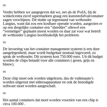
rn
Verder hebben we aangegeven dat we, net als de PvdA, bij de
winkelcentra en/of supermarkten graag een kunststofafvalcontainer
zagen verschijnen. Dit stuitte op tegenstand van wethouder
Langius, want dat zou een kostbare operatie worden, aangezien er
op een dergelijke container een “shredder” oftewel een
“vernietiger” geplaatst moest worden en daar zat voor wat betreft
de wethouder Langius hoofdzakelijk het probleem.
rn
De invoering van het container management systeem is een dure
aangelegenheid, maar wordt budgettair neutraal ingevoerd, zo
sprak de wethouder. Dit systeem kost 750.000 euro. Uit dit budget
worden de chips betaald voor alle containers ( groen, grijs en
blauw).
rn
Deze chip moet ook worden uitgelezen, dus de vuilnisauto’s
worden uitgerust met uitleesapparatuur en ook de benodigde
software moet worden aangeschaft.
rn
Het aantal containers dat moet worden voorzien van een chip is
circa 100.000 .