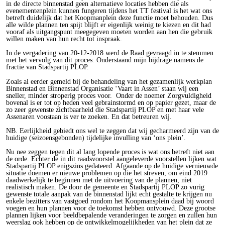
in de directe binnenstad geen alternatieve locaties hebben die als
evenementenplein kunnen fungeren tijdens het TT festival is het wat ons
betreft duidelijk dat het Koopmanplein deze functie moet behouden. Dus
alle wilde plannen ten spijt blijft er eigenlijk weinig te kiezen en dit had
vooraf als uitgangspunt meegegeven moeten worden aan hen die gebruik
willen maken van hun recht tot inspraak.
In de vergadering van 20-12-2018 werd de Raad gevraagd in te stemmen
met het vervolg van dit proces. Onderstaand mijn bijdrage namens de
fractie van Stadspartij PLOP.
Zoals al eerder gemeld bij de behandeling van het gezamenlijk werkplan
Binnenstad en Binnenstad Organisatie ‘Vaart in Assen’ staan wij een
sneller, minder stroperig proces voor. Onder de noemer Zorgvuldigheid
bovenal is er tot op heden veel gebrainstormd en op papier gezet, maar de
zo zeer gewenste zichtbaarheid die Stadspartij PLOP en met haar vele
Assenaren voostaan is ver te zoeken. En dat betreuren wij.
NB. Eerlijkheid gebiedt ons wel te zeggen dat wij gecharmeerd zijn van de
huidige (seizoensgebonden) tijdelijke invulling van ‘ons plein’.
Nu nee zeggen tegen dit al lang lopende proces is wat ons betreft niet aan
de orde. Echter de in dit raadsvoorstel aangeleverde voorstellen lijken wat
Stadspartij PLOP enigszins gedateerd. Afgaande op de huidige vernieuwde
situatie doemen er nieuwe problemen op die het streven, om eind 2019
daadwerkelijk te beginnen met de uitvoering van de plannen, niet
realistisch maken. De door de gemeente en Stadspartij PLOP zo vurig
gewenste totale aanpak van de binnenstad lijkt echt gestalte te krijgen nu
enkele bezitters van vastgoed rondom het Koopmansplein daad bij woord
voegen en hun plannen voor de toekomst hebben ontvouwd. Deze grootse
plannen lijken voor beeldbepalende veranderingen te zorgen en zullen hun
weerslag ook hebben op de ontwikkelmogelijkheden van het plein dat ze