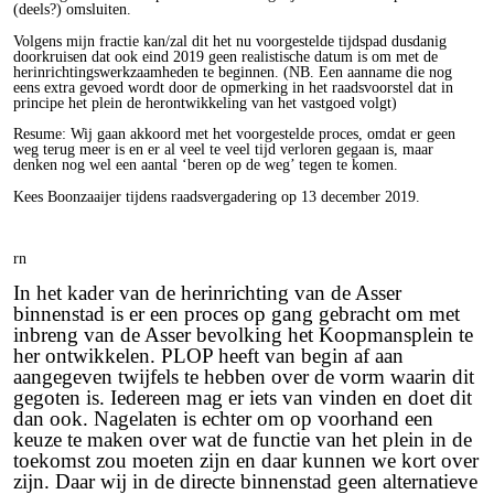
(deels?) omsluiten.
Volgens mijn fractie kan/zal dit het nu voorgestelde tijdspad dusdanig
doorkruisen dat ook eind 2019 geen realistische datum is om met de
herinrichtingswerkzaamheden te beginnen. (NB. Een aanname die nog
eens extra gevoed wordt door de opmerking in het raadsvoorstel dat in
principe het plein de herontwikkeling van het vastgoed volgt)
Resume: Wij gaan akkoord met het voorgestelde proces, omdat er geen
weg terug meer is en er al veel te veel tijd verloren gegaan is, maar
denken nog wel een aantal ‘beren op de weg’ tegen te komen.
Kees Boonzaaijer tijdens raadsvergadering op 13 december 2019.
rn
In het kader van de herinrichting van de Asser
binnenstad is er een proces op gang gebracht om met
inbreng van de Asser bevolking het Koopmansplein te
her ontwikkelen. PLOP heeft van begin af aan
aangegeven twijfels te hebben over de vorm waarin dit
gegoten is. Iedereen mag er iets van vinden en doet dit
dan ook. Nagelaten is echter om op voorhand een
keuze te maken over wat de functie van het plein in de
toekomst zou moeten zijn en daar kunnen we kort over
zijn. Daar wij in de directe binnenstad geen alternatieve