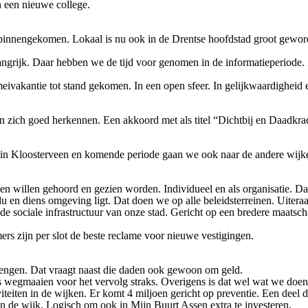
 een nieuwe college.
n binnengekomen. Lokaal is nu ook in de Drentse hoofdstad groot geword
ngrijk. Daar hebben we de tijd voor genomen in de informatieperiode. 
eivakantie tot stand gekomen. In een open sfeer. In gelijkwaardigheid
jen zich goed herkennen. Een akkoord met als titel “Dichtbij en Daadkra
 in Kloosterveen en komende periode gaan we ook naar de andere wijke
n willen gehoord en gezien worden. Individueel en als organisatie. Da
u en diens omgeving ligt. Dat doen we op alle beleidsterreinen. Uitera
ociale infrastructuur van onze stad. Gericht op een bredere maatscha
s zijn per slot de beste reclame voor nieuwe vestigingen.
rengen. Dat vraagt naast die daden ook gewoon om geld.
as wegmaaien voor het vervolg straks. Overigens is dat wel wat we doen
viteiten in de wijken. Er komt 4 miljoen gericht op preventie. Een deel
 in de wijk. Logisch om ook in Mijn Buurt Assen extra te investeren.