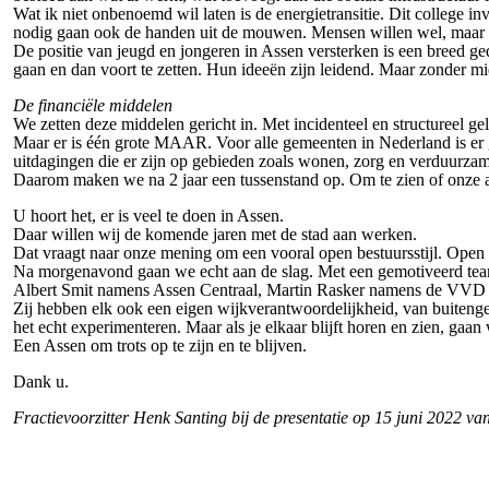
Wat ik niet onbenoemd wil laten is de energietransitie. Dit college 
nodig gaan ook de handen uit de mouwen. Mensen willen wel, maar zi
De positie van jeugd en jongeren in Assen versterken is een breed g
gaan en dan voort te zetten. Hun ideeën zijn leidend. Maar zonder m
De financiële middelen
We zetten deze middelen gericht in. Met incidenteel en structureel gel
Maar er is één grote MAAR. Voor alle gemeenten in Nederland is er g
uitdagingen die er zijn op gebieden zoals wonen, zorg en verduurza
Daarom maken we na 2 jaar een tussenstand op. Om te zien of onze aa
U hoort het, er is veel te doen in Assen.
Daar willen wij de komende jaren met de stad aan werken.
Dat vraagt naar onze mening om een vooral open bestuursstijl. Open
Na morgenavond gaan we echt aan de slag. Met een gemotiveerd team 
Albert Smit namens Assen Centraal, Martin Rasker namens de VVD
Zij hebben elk ook een eigen wijkverantwoordelijkheid, van buiteng
het echt experimenteren. Maar als je elkaar blijft horen en zien, ga
Een Assen om trots op te zijn en te blijven.
Dank u.
Fractievoorzitter Henk Santing bij de presentatie op 15 juni 2022 