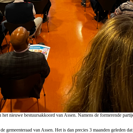
an het nieuwe bestuursakkoord van Assen. Namens de formerende partij
 gemeenteraad van Assen. Het is dan precies 3 maanden geleden dat de