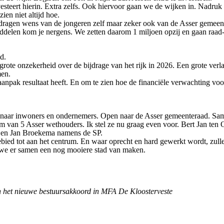
investeert hierin. Extra zelfs. Ook hiervoor gaan we de wijken in. Nadr
en niet altijd hoe.
edragen wens van de jongeren zelf maar zeker ook van de Asser gemeent
iddelen kom je nergens. We zetten daarom 1 miljoen opzij en gaan raad-
d.
rote onzekerheid over de bijdrage van het rijk in 2026. Een grote verl
men.
npak resultaat heeft. En om te zien hoe de financiële verwachting voo
 naar inwoners en ondernemers. Open naar de Asser gemeenteraad. Same
van 5 Asser wethouders. Ik stel ze nu graag even voor. Bert Jan ten
 en Jan Broekema namens de SP.
ebied tot aan het centrum. En waar oprecht en hard gewerkt wordt, zu
an we er samen een nog mooiere stad van maken.
van het nieuwe bestuursakkoord in MFA De Kloosterveste