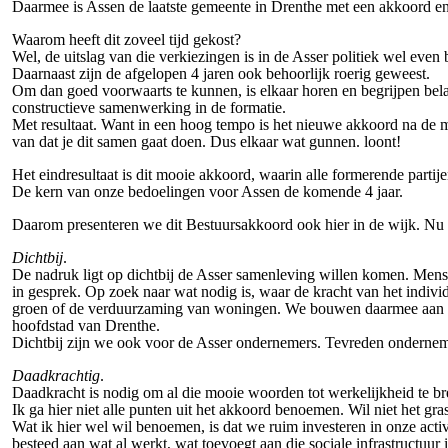
Daarmee is Assen de laatste gemeente in Drenthe met een akkoord en
Waarom heeft dit zoveel tijd gekost?
Wel, de uitslag van die verkiezingen is in de Asser politiek wel eve
Daarnaast zijn de afgelopen 4 jaren ook behoorlijk roerig geweest.
Om dan goed voorwaarts te kunnen, is elkaar horen en begrijpen bela
constructieve samenwerking in de formatie.
Met resultaat. Want in een hoog tempo is het nieuwe akkoord na de m
van dat je dit samen gaat doen. Dus elkaar wat gunnen. loont!
Het eindresultaat is dit mooie akkoord, waarin alle formerende parti
De kern van onze bedoelingen voor Assen de komende 4 jaar.
Daarom presenteren we dit Bestuursakkoord ook hier in de wijk. Nu
Dichtbij
.
De nadruk ligt op dichtbij de Asser samenleving willen komen. Mense
in gesprek. Op zoek naar wat nodig is, waar de kracht van het individ
groen of de verduurzaming van woningen. We bouwen daarmee aan de s
hoofdstad van Drenthe.
Dichtbij zijn we ook voor de Asser ondernemers. Tevreden ondernemer
Daadkrachtig
.
Daadkracht is nodig om al die mooie woorden tot werkelijkheid te b
Ik ga hier niet alle punten uit het akkoord benoemen. Wil niet het gr
Wat ik hier wel wil benoemen, is dat we ruim investeren in onze acti
besteed aan wat al werkt, wat toevoegt aan die sociale infrastructuur