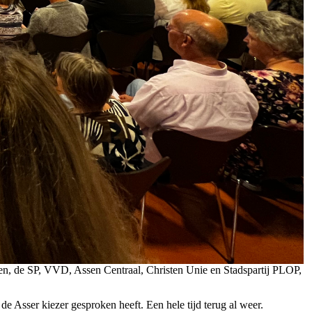
en, de SP, VVD, Assen Centraal, Christen Unie en Stadspartij PLOP,
 Asser kiezer gesproken heeft. Een hele tijd terug al weer.