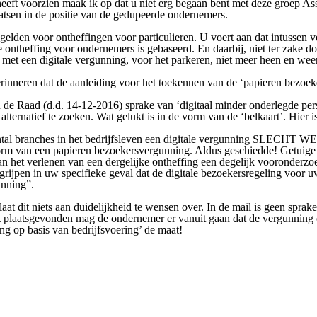
eft voorzien maak ik op dat u niet erg begaan bent met deze groep Ass
aatsen in de positie van de gedupeerde ondernemers.
lden voor ontheffingen voor particulieren. U voert aan dat intussen
e ontheffing voor ondernemers is gebaseerd. En daarbij, niet ter zake
et een digitale vergunning, voor het parkeren, niet meer heen en weer
erinneren dat de aanleiding voor het toekennen van de ‘papieren bezoek
aan de Raad (d.d. 14-12-2016) sprake van ‘digitaal minder onderlegde p
ernatief te zoeken. Wat gelukt is in de vorm van de ‘belkaart’. Hier is 
 aantal branches in het bedrijfsleven een digitale vergunning SLECHT
orm van een papieren bezoekersvergunning. Aldus geschiedde! Getuige
 aan het verlenen van een dergelijke ontheffing een degelijk vooronderz
 begrijpen in uw specifieke geval dat de digitale bezoekersregeling
unning”.
at dit niets aan duidelijkheid te wensen over. In de mail is geen sprake
ft plaatsgevonden mag de ondernemer er vanuit gaan dat de vergunning op
ing op basis van bedrijfsvoering’ de maat!