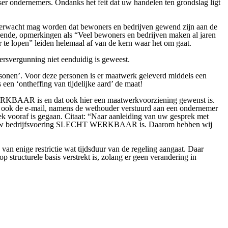
er ondernemers. Ondanks het feit dat uw handelen ten grondslag ligt
 verwacht mag worden dat bewoners en bedrijven gewend zijn aan de
 doende, opmerkingen als “Veel bewoners en bedrijven maken al jaren
 te lopen” leiden helemaal af van de kern waar het om gaat.
ersvergunning niet eenduidig is geweest.
ersonen’. Voor deze personen is er maatwerk geleverd middels een
een ‘ontheffing van tijdelijke aard’ de maat!
 WERKBAAR is en dat ook hier een maatwerkvoorziening gewenst is.
 ook de e-mail, namens de wethouder verstuurd aan een ondernemer
oek vooraf is gegaan. Citaat: “Naar aanleiding van uw gesprek met
 voor uw bedrijfsvoering SLECHT WERKBAAR is. Daarom hebben wij
 van enige restrictie wat tijdsduur van de regeling aangaat. Daar
 structurele basis verstrekt is, zolang er geen verandering in