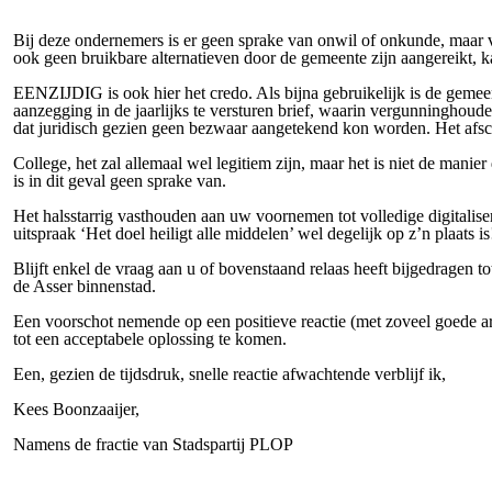
Bij deze ondernemers is er geen sprake van onwil of onkunde, maar v
ook geen bruikbare alternatieven door de gemeente zijn aangereikt,
EENZIJDIG is ook hier het credo. Als bijna gebruikelijk is de geme
aanzegging in de jaarlijks te versturen brief, waarin vergunninghou
dat juridisch gezien geen bezwaar aangetekend kon worden. Het afsch
College, het zal allemaal wel legitiem zijn, maar het is niet de man
is in dit geval geen sprake van.
Het halsstarrig vasthouden aan uw voornemen tot volledige digitalis
uitspraak ‘Het doel heiligt alle middelen’ wel degelijk op z’n plaats is
Blijft enkel de vraag aan u of bovenstaand relaas heeft bijgedragen 
de Asser binnenstad.
Een voorschot nemende op een positieve reactie (met zoveel goede a
tot een acceptabele oplossing te komen.
Een, gezien de tijdsdruk, snelle reactie afwachtende verblijf ik,
Kees Boonzaaijer,
Namens de fractie van Stadspartij PLOP