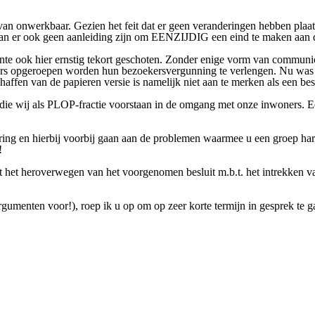
an onwerkbaar. Gezien het feit dat er geen veranderingen hebben plaats
 kan er ook geen aanleiding zijn om EENZIJDIG een eind te maken aan 
ente ook hier ernstig tekort geschoten. Zonder enige vorm van commun
ders opgeroepen worden hun bezoekersvergunning te verlengen. Nu was i
affen van de papieren versie is namelijk niet aan te merken als een be
ier die wij als PLOP-fractie voorstaan in de omgang met onze inwoners.
ering en hierbij voorbij gaan aan de problemen waarmee u een groep har
!
tot het heroverwegen van het voorgenomen besluit m.b.t. het intrekken 
rgumenten voor!), roep ik u op om op zeer korte termijn in gesprek te