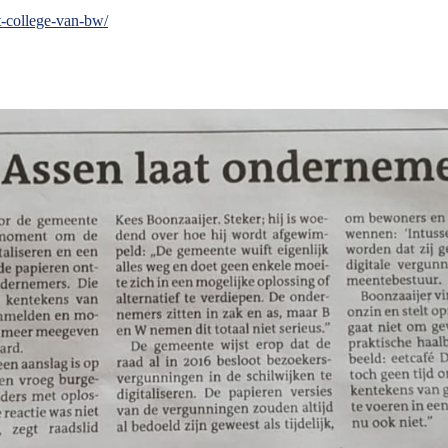
t-college-van-bw/