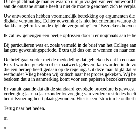
Uit de plichtmatige manier waarop u mijn vragen van een antwoord he
aan de ontstane situatie heeft u niet de moeite genomen zich te verpl
Uw antwoorden hebben voornamelijk betrekking op argumenten die ge
digitale vergunning. Echter gewenning is niet het criterium waarop d
dankbaar gebruik van de digitale vergunning” en “Bezoekers hoeven m
Ik zal uw geheugen een beetje opfrissen door u er nogmaals aan te h
Bij particulieren was er, zoals vermeld in de brief van het College 
langere gewenningsperiode. Extra tijd dus om te wennen en naar een alt
De brief gaat verder met de mededeling dat gebleken is dat in een
Er zal worden gekeken of er maatwerk geleverd kan worden in de v
die een beroep heeft gedaan op de regeling. Uit deze mail blijkt dat
wethouder Vlieg hebben wij kritisch naar het proces gekeken. Wij
besloten dat u in aanmerking komt voor een papieren bezoekersverg
Er vanuit gaande dat dit de standaard gevolgde procedure is geweest la
verlenging jaar na jaar zonder toevoeging van verdere restricties hee
bedrijfsvoering heeft plaatsgevonden. Hier is een ‘structurele ontheff
Terug naar het heden.
rn
rn