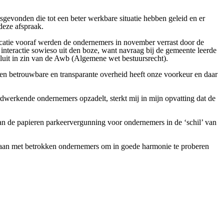
gevonden die tot een beter werkbare situatie hebben geleid en er
deze afspraak.
icatie vooraf werden de ondernemers in november verrast door de
nteractie sowieso uit den boze, want navraag bij de gemeente leerde
sluit in zin van de Awb (Algemene wet bestuursrecht).
 Een betrouwbare en transparante overheid heeft onze voorkeur en daar
dwerkende ondernemers opzadelt, sterkt mij in mijn opvatting dat de
van de papieren parkeervergunning voor ondernemers in de ‘schil’ van
 gaan met betrokken ondernemers om in goede harmonie te proberen