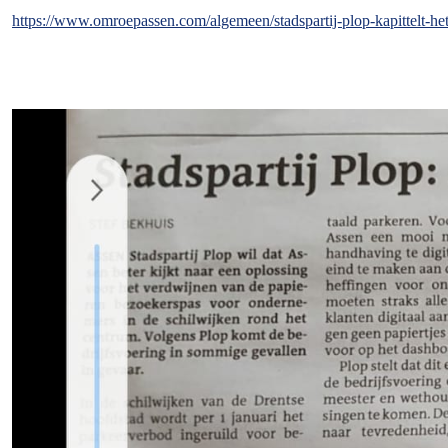
https://www.omroepassen.com/algemeen/stadspartij-plop-kapittelt-he