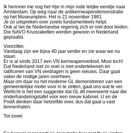
Ik herinner me nog het ritje in mijn rode lelijke eendje naar
Amsterdam. Op weg naar de antikernwapendemonstratie
op het Museumplein. Het is 21 november 1981.
Je zo uitspreken over zoiets fundamenteels helpt.
Ook al liet de Nederlandse regering zich er niet door leiden.
Die NAVO Kruisraketten werden gewoon in Nederland
geplaatst.
Voorzitter,
Vandaag zijn we bijna 40 jaar verder en zie waar we nu
staan.
Er is al sinds 2017 een VN kernwapenverbod. Mooi toch!
Dat Nederland niet zo snel is met ondertekenen en
ratificeren van VN verdragen is geen nieuws. Daar gaat
vaker de nodige jaren overheen.
Maar om daar nu het moderne GL demonstreren van een
gemeentelijke motie voor in te zetten, gaat ons wat te ver.
Wellicht is het een suggestie dat GL dit meeneemt naar die
onderhandelingstafel voor een nieuw kabinet. U en de
PvdA denken daar hetzelfde over, dus dat gaat u vast
binnenhalen.
Tot zover