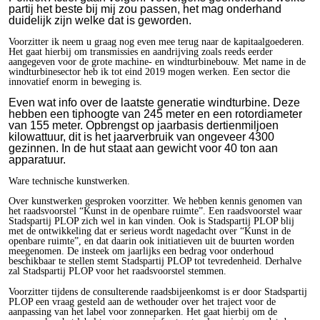
partij het beste bij mij zou passen, het mag onderhand
duidelijk zijn welke dat is geworden.
Voorzitter ik neem u graag nog even mee terug naar de kapitaalgoederen.
Het gaat hierbij om transmissies en aandrijving zoals reeds eerder
aangegeven voor de grote machine- en windturbinebouw. Met name in de
windturbinesector heb ik tot eind 2019 mogen werken. Een sector die
innovatief enorm in beweging is.
Even wat info over de laatste generatie windturbine. Deze
hebben een tiphoogte van 245 meter en een rotordiameter
van 155 meter. Opbrengst op jaarbasis dertienmiljoen
kilowattuur, dit is het jaarverbruik van ongeveer 4300
gezinnen. In de hut staat aan gewicht voor 40 ton aan
apparatuur.
Ware technische kunstwerken.
Over kunstwerken gesproken voorzitter. We hebben kennis genomen van
het raadsvoorstel “Kunst in de openbare ruimte”. Een raadsvoorstel waar
Stadspartij PLOP zich wel in kan vinden. Ook is Stadspartij PLOP blij
met de ontwikkeling dat er serieus wordt nagedacht over “Kunst in de
openbare ruimte”, en dat daarin ook initiatieven uit de buurten worden
meegenomen. De insteek om jaarlijks een bedrag voor onderhoud
beschikbaar te stellen stemt Stadspartij PLOP tot tevredenheid. Derhalve
zal Stadspartij PLOP voor het raadsvoorstel stemmen.
Voorzitter tijdens de consulterende raadsbijeenkomst is er door Stadspartij
PLOP een vraag gesteld aan de wethouder over het traject voor de
aanpassing van het label voor zonneparken. Het gaat hierbij om de