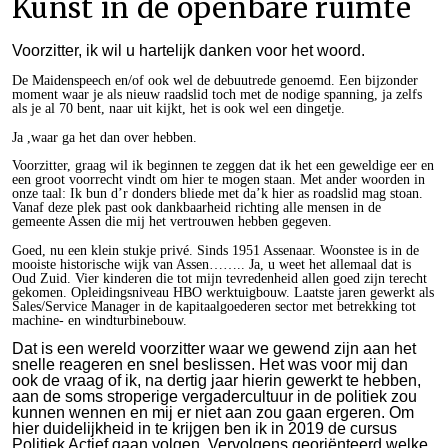
Kunst in de openbare ruimte
Voorzitter, ik wil u hartelijk danken voor het woord.
De Maidenspeech en/of ook wel de debuutrede genoemd. Een bijzonder
moment waar je als nieuw raadslid toch met de nodige spanning, ja zelfs
als je al 70 bent, naar uit kijkt, het is ook wel een dingetje.
Ja ,waar ga het dan over hebben.
Voorzitter, graag wil ik beginnen te zeggen dat ik het een geweldige eer en
een groot voorrecht vindt om hier te mogen staan. Met ander woorden in
onze taal: Ik bun d’r donders bliede met da’k hier as roadslid mag stoan.
Vanaf deze plek past ook dankbaarheid richting alle mensen in de
gemeente Assen die mij het vertrouwen hebben gegeven.
Goed, nu een klein stukje privé. Sinds 1951 Assenaar. Woonstee is in de
mooiste historische wijk van Assen…….. Ja, u weet het allemaal dat is
Oud Zuid. Vier kinderen die tot mijn tevredenheid allen goed zijn terecht
gekomen. Opleidingsniveau HBO werktuigbouw. Laatste jaren gewerkt als
Sales/Service Manager in de kapitaalgoederen sector met betrekking tot
machine- en windturbinebouw.
Dat is een wereld voorzitter waar we gewend zijn aan het
snelle reageren en snel beslissen. Het was voor mij dan
ook de vraag of ik, na dertig jaar hierin gewerkt te hebben,
aan de soms stroperige vergadercultuur in de politiek zou
kunnen wennen en mij er niet aan zou gaan ergeren. Om
hier duidelijkheid in te krijgen ben ik in 2019 de cursus
Politiek Actief gaan volgen. Vervolgens georiënteerd welke