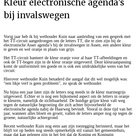
Kleur electronische agenda’s
bij invalswegen
Vorig jaar heb ik bij wethouder Kuin naar aanleiding van een gesprek met
het TT-circuit aangedrongen om de letters TT, die te zien zijn bij de
electronische Asser agenda’s bij de invalswegen in Assen, een andere kleur
te geven en wel oranje in plaats van grijs.
Het TT-circuit hanteert de kleur oranje voor al haar TT-afbeeldingen en
ook de TT-bogen zijn in de kleur oranje uitgevoerd. Deze kleuraanpassing
komt de uniformiteit ten goede en is ook een uitdrukkelijke wens van het
circuit.
Hierover wethouder Kuin benaderd die aangaf dat dit wel mogelijk was:
“een likje verf is geen probleem”, zo sprak de wethouder.
Nu bijna een jaar later zijn de letters nog steeds in de kleur marinegrijs
uitgevoerd. Echter er is nog een bijkomend aspect om de letters in oranje
te kleuren, namelijk de zichtbaarheid. De huidige grijze kleur valt weg
tegen de natuurlijke begroeiing die zich achter bijvoorbeeld de
electronische agenda nabij de Haarweg bevindt. Vooral in deze tijd van het
jaar, wanneer alles bloeit en groeit, vallen de letters amper nog op tegen de
groene, natuurlijke achtergrond.
Recent wethouder Kuin nog eens aan zijn toezegging herinnerd, maar het
blijft tot op heden nog steeds opmerkelijk stil vanuit het gemeentehuis,
maar dat kan gelegen zijn in het feit dat de Koning en Koningin