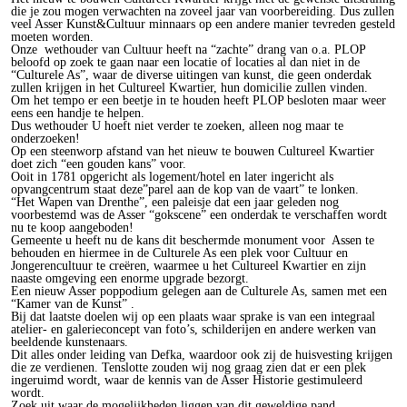
die je zou mogen verwachten na zoveel jaar van voorbereiding. Dus zullen
veel Asser Kunst&Cultuur minnaars op een andere manier tevreden gesteld
moeten worden.
Onze wethouder van Cultuur heeft na “zachte” drang van o.a. PLOP
beloofd op zoek te gaan naar een locatie of locaties al dan niet in de
“Culturele As”, waar de diverse uitingen van kunst, die geen onderdak
zullen krijgen in het Cultureel Kwartier, hun domicilie zullen vinden.
Om het tempo er een beetje in te houden heeft PLOP besloten maar weer
eens een handje te helpen.
Dus wethouder U hoeft niet verder te zoeken, alleen nog maar te
onderzoeken!
Op een steenworp afstand van het nieuw te bouwen Cultureel Kwartier
doet zich “een gouden kans” voor.
Ooit in 1781 opgericht als logement/hotel en later ingericht als
opvangcentrum staat deze”parel aan de kop van de vaart” te lonken.
“Het Wapen van Drenthe”, een paleisje dat een jaar geleden nog
voorbestemd was de Asser “gokscene” een onderdak te verschaffen wordt
nu te koop aangeboden!
Gemeente u heeft nu de kans dit beschermde monument voor Assen te
behouden en hiermee in de Culturele As een plek voor Cultuur en
Jongerencultuur te creëren, waarmee u het Cultureel Kwartier en zijn
naaste omgeving een enorme upgrade bezorgt.
Een nieuw Asser poppodium gelegen aan de Culturele As, samen met een
“Kamer van de Kunst” .
Bij dat laatste doelen wij op een plaats waar sprake is van een integraal
atelier- en galerieconcept van foto’s, schilderijen en andere werken van
beeldende kunstenaars.
Dit alles onder leiding van Defka, waardoor ook zij de huisvesting krijgen
die ze verdienen. Tenslotte zouden wij nog graag zien dat er een plek
ingeruimd wordt, waar de kennis van de Asser Historie gestimuleerd
wordt.
Zoek uit waar de mogelijkheden liggen van dit geweldige pand.