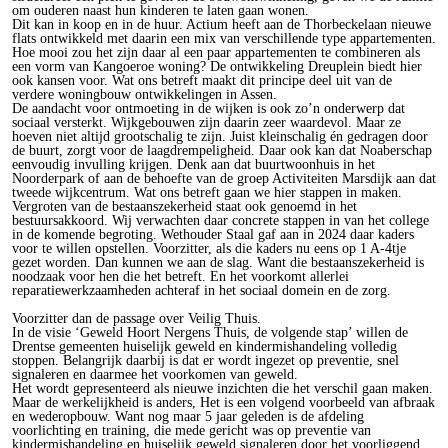
om ouderen naast hun kinderen te laten gaan wonen.
Dit kan in koop en in de huur. Actium heeft aan de Thorbeckelaan nieuwe
flats ontwikkeld met daarin een mix van verschillende type appartementen.
Hoe mooi zou het zijn daar al een paar appartementen te combineren als
een vorm van Kangoeroe woning? De ontwikkeling Dreuplein biedt hier
ook kansen voor. Wat ons betreft maakt dit principe deel uit van de
verdere woningbouw ontwikkelingen in Assen.
De aandacht voor ontmoeting in de wijken is ook zo’n onderwerp dat
sociaal versterkt. Wijkgebouwen zijn daarin zeer waardevol. Maar ze
hoeven niet altijd grootschalig te zijn. Juist kleinschalig én gedragen door
de buurt, zorgt voor de laagdrempeligheid. Daar ook kan dat Noaberschap
eenvoudig invulling krijgen. Denk aan dat buurtwoonhuis in het
Noorderpark of aan de behoefte van de groep Activiteiten Marsdijk aan dat
tweede wijkcentrum. Wat ons betreft gaan we hier stappen in maken.
Vergroten van de bestaanszekerheid staat ook genoemd in het
bestuursakkoord. Wij verwachten daar concrete stappen in van het college
in de komende begroting. Wethouder Staal gaf aan in 2024 daar kaders
voor te willen opstellen. Voorzitter, als die kaders nu eens op 1 A-4tje
gezet worden. Dan kunnen we aan de slag. Want die bestaanszekerheid is
noodzaak voor hen die het betreft. En het voorkomt allerlei
reparatiewerkzaamheden achteraf in het sociaal domein en de zorg.
Voorzitter dan de passage over Veilig Thuis.
In de visie ‘Geweld Hoort Nergens Thuis, de volgende stap’ willen de
Drentse gemeenten huiselijk geweld en kindermishandeling volledig
stoppen. Belangrijk daarbij is dat er wordt ingezet op preventie, snel
signaleren en daarmee het voorkomen van geweld.
Het wordt gepresenteerd als nieuwe inzichten die het verschil gaan maken.
Maar de werkelijkheid is anders, Het is een volgend voorbeeld van afbraak
en wederopbouw. Want nog maar 5 jaar geleden is de afdeling
voorlichting en training, die mede gericht was op preventie van
kindermishandeling en huiselijk geweld signaleren door het voorliggend