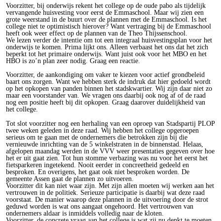
Voorzitter, bij onderwijs rekent het college op de oude pabo als tijdelijk
vervangende huisvesting voor eerst de Emmaschool. Maar wij zien een
grote weerstand in de buurt over de plannen met de Emmaschool. Is het
college niet te optimistisch hierover? Want vertraging bij de Emmaschool
heeft ook weer effect op de plannen van de Theo Thijssenschool.
We lezen verder de intentie om tot een integraal huisvestingsplan voor het
onderwijs te komen. Prima lijkt ons. Alleen verbaast het ons dat het zich
beperkt tot het primaire onderwijs. Want juist ook voor het MBO en het
HBO is zo’n plan zeer nodig. Graag een reactie.
Voorzitter, de aankondiging om vaker te kiezen voor actief grondbeleid
baart ons zorgen. Want we hebben sterk de indruk dat hier gedoeld wordt
op het opkopen van panden binnen het stadskwartier. Wij zijn daar niet zo
maar een voorstander van. We vragen ons daarbij ook nog af of de raad
nog een positie heeft bij dit opkopen. Graag daarover duidelijkheid van
het college.
Tot slot voorzitter nog een herhaling van een oproep van Stadspartij PLOP
twee weken geleden in deze raad. Wij hebben het college opgeroepen
serieus om te gaan met de ondernemers die betrokken zijn bij die
vernieuwde inrichting van de 5 winkelstraten in de binnenstad. Helaas,
afgelopen maandag werden in de VVV weer presentaties gegeven over hoe
het er uit gaat zien. Tot hun stomme verbazing was nu voor het eerst het
fietsparkeren ingetekend. Nooit eerder in concreetheid gedeeld en
besproken. En overigens, het gaat ook niet besproken worden. De
gemeente Assen gaat de plannen zo uitvoeren.
Voorzitter dit kan niet waar zijn. Met zijn allen moeten wij werken aan het
vertrouwen in de politiek. Serieuze participatie is daarbij wat deze raad
voorstaat. De manier waarop deze plannen in de uitvoering door de strot
geduwd worden is wat ons aangaat ongehoord. Het vertrouwen van
ondernemers aldaar is inmiddels volledig naar de kloten.
Voorzitter, de concrete vraag aan het college is wat zij nu denkt te moeten