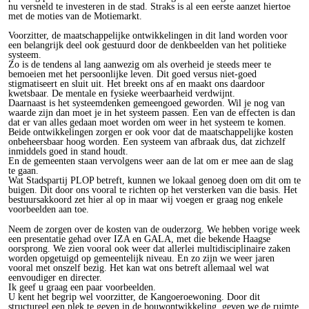
nu versneld te investeren in de stad. Straks is al een eerste aanzet hiertoe
met de moties van de Motiemarkt.
Voorzitter, de maatschappelijke ontwikkelingen in dit land worden voor
een belangrijk deel ook gestuurd door de denkbeelden van het politieke
systeem.
Zo is de tendens al lang aanwezig om als overheid je steeds meer te
bemoeien met het persoonlijke leven. Dit goed versus niet-goed
stigmatiseert en sluit uit. Het breekt ons af en maakt ons daardoor
kwetsbaar. De mentale en fysieke weerbaarheid verdwijnt.
Daarnaast is het systeemdenken gemeengoed geworden. Wil je nog van
waarde zijn dan moet je in het systeem passen. Een van de effecten is dan
dat er van alles gedaan moet worden om weer in het systeem te komen.
Beide ontwikkelingen zorgen er ook voor dat de maatschappelijke kosten
onbeheersbaar hoog worden. Een systeem van afbraak dus, dat zichzelf
inmiddels goed in stand houdt.
En de gemeenten staan vervolgens weer aan de lat om er mee aan de slag
te gaan.
Wat Stadspartij PLOP betreft, kunnen we lokaal genoeg doen om dit om te
buigen. Dit door ons vooral te richten op het versterken van die basis. Het
bestuursakkoord zet hier al op in maar wij voegen er graag nog enkele
voorbeelden aan toe.
Neem de zorgen over de kosten van de ouderzorg. We hebben vorige week
een presentatie gehad over IZA en GALA, met die bekende Haagse
oorsprong. We zien vooral ook weer dat allerlei multidisciplinaire zaken
worden opgetuigd op gemeentelijk niveau. En zo zijn we weer jaren
vooral met onszelf bezig. Het kan wat ons betreft allemaal wel wat
eenvoudiger en directer.
Ik geef u graag een paar voorbeelden.
U kent het begrip wel voorzitter, de Kangoeroewoning. Door dit
structureel een plek te geven in de bouwontwikkeling, geven we de ruimte