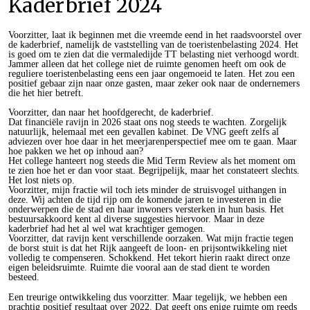
Kaderbrief 2024
Voorzitter, laat ik beginnen met die vreemde eend in het raadsvoorstel over
de kaderbrief, namelijk de vaststelling van de toeristenbelasting 2024. Het
is goed om te zien dat die vermaledijde TT belasting niet verhoogd wordt.
Jammer alleen dat het college niet de ruimte genomen heeft om ook de
reguliere toeristenbelasting eens een jaar ongemoeid te laten. Het zou een
positief gebaar zijn naar onze gasten, maar zeker ook naar de ondernemers
die het hier betreft.
Voorzitter, dan naar het hoofdgerecht, de kaderbrief.
Dat financiële ravijn in 2026 staat ons nog steeds te wachten. Zorgelijk
natuurlijk, helemaal met een gevallen kabinet. De VNG geeft zelfs al
adviezen over hoe daar in het meerjarenperspectief mee om te gaan. Maar
hoe pakken we het op inhoud aan?
Het college hanteert nog steeds die Mid Term Review als het moment om
te zien hoe het er dan voor staat. Begrijpelijk, maar het constateert slechts.
Het lost niets op.
Voorzitter, mijn fractie wil toch iets minder de struisvogel uithangen in
deze. Wij achten de tijd rijp om de komende jaren te investeren in die
onderwerpen die de stad en haar inwoners versterken in hun basis. Het
bestuursakkoord kent al diverse suggesties hiervoor. Maar in deze
kaderbrief had het al wel wat krachtiger gemogen.
Voorzitter, dat ravijn kent verschillende oorzaken. Wat mijn fractie tegen
de borst stuit is dat het Rijk aangeeft de loon- en prijsontwikkeling niet
volledig te compenseren. Schokkend. Het tekort hierin raakt direct onze
eigen beleidsruimte. Ruimte die vooral aan de stad dient te worden
besteed.
Een treurige ontwikkeling dus voorzitter. Maar tegelijk, we hebben een
prachtig positief resultaat over 2022. Dat geeft ons enige ruimte om reeds