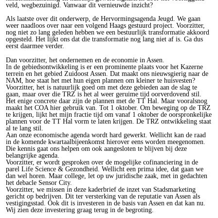
veld, wegbezuinigd. Vanwaar dit vernieuwde inzicht?
Als laatste over dit onderwerp, de Hervormingsagenda Jeugd. We gaan
weer naadloos over naar een volgend Haags gestuurd project. Voorzitter,
nog niet zo lang geleden hebben we een bestuurlijk transformatie akkoord
opgesteld. Het lijkt ons dat die transformatie nog lang niet af is. Ga dus
eerst daarmee verder.
Dan voorzitter, het ondernemen en de economie in Assen.
In de gebiedsontwikkeling is er een prominente plaats voor het Kazerne
terrein en het gebied Zuidoost Assen. Dat maakt ons nieuwsgierig naar de
NAM, hoe staat het met hun eigen plannen om kleiner te huisvesten?
Voorzitter, het is natuurlijk goed om met deze gebieden aan de slag te
gaan, maar over die TRZ is het al weer geruime tijd oorverdovend stil.
Het enige concrete daar zijn de plannen met de TT Hal. Maar vooralsnog
maakt het COA hier gebruik van. Tot 1 oktober. Om beweging op de TRZ
te krijgen, lijkt het mijn fractie tijd om vanaf 1 oktober de oorspronkelijke
plannen voor de TT Hal vorm te laten krijgen. De TRZ ontwikkeling staat
al te lang stil.
Aan onze economische agenda wordt hard gewerkt. Wellicht kan de raad
in de komende kwartaalbijeenkomst hierover eens worden meegenomen.
Die kennis gaat ons helpen om ook aangesloten te blijven bij deze
belangrijke agenda.
Voorzitter, er wordt gesproken over de mogelijke cofinanciering in de
parel Life Science & Gezondheid. Wellicht een prima idee, dat gaan we
dan wel horen. Maar college, let op uw juridische zaak, met in gedachten
het debacle Sensor City.
Voorzitter, we missen in deze kaderbrief de inzet van Stadsmarketing
gericht op bedrijven. Dit ter versterking van de reputatie van Assen als
vestigingsstad. Ook dit is investeren in de basis van Assen en dat kan nu.
Wij zien deze investering graag terug in de begroting.