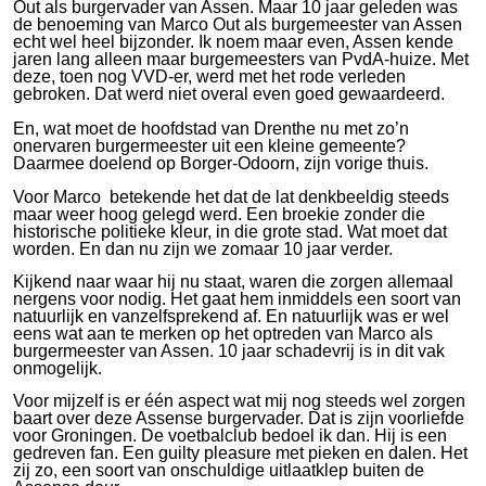
Out als burgervader van Assen. Maar 10 jaar geleden was
de benoeming van Marco Out als burgemeester van Assen
echt wel heel bijzonder. Ik noem maar even, Assen kende
jaren lang alleen maar burgemeesters van PvdA-huize. Met
deze, toen nog VVD-er, werd met het rode verleden
gebroken. Dat werd niet overal even goed gewaardeerd.
En, wat moet de hoofdstad van Drenthe nu met zo’n
onervaren burgermeester uit een kleine gemeente?
Daarmee doelend op Borger-Odoorn, zijn vorige thuis.
Voor Marco betekende het dat de lat denkbeeldig steeds
maar weer hoog gelegd werd. Een broekie zonder die
historische politieke kleur, in die grote stad. Wat moet dat
worden. En dan nu zijn we zomaar 10 jaar verder.
Kijkend naar waar hij nu staat, waren die zorgen allemaal
nergens voor nodig. Het gaat hem inmiddels een soort van
natuurlijk en vanzelfsprekend af. En natuurlijk was er wel
eens wat aan te merken op het optreden van Marco als
burgermeester van Assen. 10 jaar schadevrij is in dit vak
onmogelijk.
Voor mijzelf is er één aspect wat mij nog steeds wel zorgen
baart over deze Assense burgervader. Dat is zijn voorliefde
voor Groningen. De voetbalclub bedoel ik dan. Hij is een
gedreven fan. Een guilty pleasure met pieken en dalen. Het
zij zo, een soort van onschuldige uitlaatklep buiten de