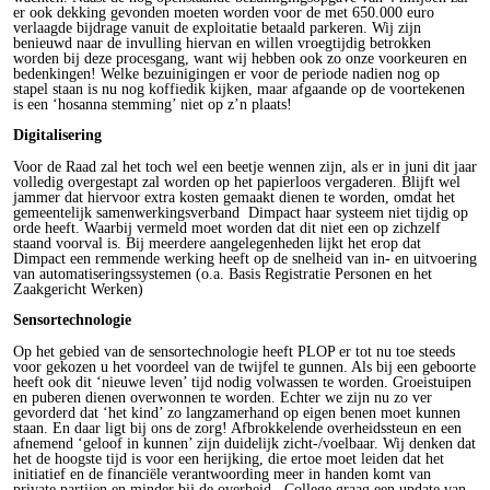
er ook dekking gevonden moeten worden voor de met 650.000 euro
verlaagde bijdrage vanuit de exploitatie betaald parkeren. Wij zijn
benieuwd naar de invulling hiervan en willen vroegtijdig betrokken
worden bij deze procesgang, want wij hebben ook zo onze voorkeuren en
bedenkingen! Welke bezuinigingen er voor de periode nadien nog op
stapel staan is nu nog koffiedik kijken, maar afgaande op de voortekenen
is een ‘hosanna stemming’ niet op z’n plaats!
Digitalisering
Voor de Raad zal het toch wel een beetje wennen zijn, als er in juni dit jaar
volledig overgestapt zal worden op het papierloos vergaderen. Blijft wel
jammer dat hiervoor extra kosten gemaakt dienen te worden, omdat het
gemeentelijk samenwerkingsverband Dimpact haar systeem niet tijdig op
orde heeft. Waarbij vermeld moet worden dat dit niet een op zichzelf
staand voorval is. Bij meerdere aangelegenheden lijkt het erop dat
Dimpact een remmende werking heeft op de snelheid van in- en uitvoering
van automatiseringssystemen (o.a. Basis Registratie Personen en het
Zaakgericht Werken)
Sensortechnologie
Op het gebied van de sensortechnologie heeft PLOP er tot nu toe steeds
voor gekozen u het voordeel van de twijfel te gunnen. Als bij een geboorte
heeft ook dit ‘nieuwe leven’ tijd nodig volwassen te worden. Groeistuipen
en puberen dienen overwonnen te worden. Echter we zijn nu zo ver
gevorderd dat ‘het kind’ zo langzamerhand op eigen benen moet kunnen
staan. En daar ligt bij ons de zorg! Afbrokkelende overheidssteun en een
afnemend ‘geloof in kunnen’ zijn duidelijk zicht-/voelbaar. Wij denken dat
het de hoogste tijd is voor een herijking, die ertoe moet leiden dat het
initiatief en de financiële verantwoording meer in handen komt van
private partijen en minder bij de overheid. College graag een update van