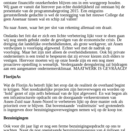
ontstane financiële onzekerheden blijven ons in een wurggreep houden.
Wij gaan er vanuit dat hierover pas echte duidelijkheid zal ontstaan bij de
presentatie van de programmabegroting 2015. Een enigszins
geruststellende gedachte is wel de toezegging van het nieuwe College dat
geen Assenaar tussen wal en schip zal vallen!
Nu naar Assen, waar het per slot van rekening allemaal om draait.
Ondanks het feit dat er zich een lichte verbetering lijkt voor te doen gaan
wij nog steeds gebukt onder de gevolgen van de economische crisis. De
dreiging dat landelijke overheidsdiensten, als grote werkgever, uit Assen
verdwijnen is voorlopig afgewend. Echter wel met de nadruk op
voorlopig. Maar het zijn niet alleen de overheidsdiensten. Ook bij private
ondernemers is een trend te bespeuren dat zij ervoor kiezen zich elders te
vestigen. Hiervoor moeten wij op onze hoede zijn en een nog meer
proactieve opstelling is wenselijk. Verdergaande deregulering zal bijdragen
aan een aangenamer ondernemersklimaat. MAATWERK IS GEVRAAGD!
FlorijnAs
Wat de Florijn As betreft lijkt het erop dat de realiteit de overhand begint
te krijgen. Niet noodzakelijke projecten zijn heroverwogen en worden op
‘hold’ gezet of zijn zelfs helemaal van de lijst afgevoerd. En wat begon als
een infrastructurele opdracht om de doorgaande verkeerstromen van
Assen-Zuid naar Assen-Noord te verbeteren lijkt op deze manier ook als
prioriteit over te blijven. Dat bovenstaande ’realiteitszin’ wel grotendeels
is ingegeven door bezuinigingsoverwegingen nemen wij op de koop toe.
Bezuinigingen
Ook voor dit jaar ligt er nog een ferme bezuinigingsopdracht op ons te
wachten. Naast de nog openstaande bezuinigingsopgave van 4 miljoen zal