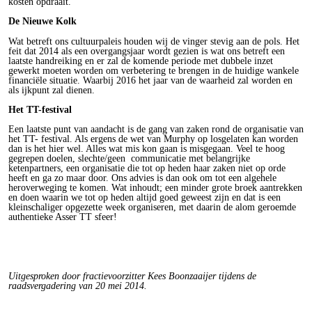
kosten opdraait.
De Nieuwe Kolk
Wat betreft ons cultuurpaleis houden wij de vinger stevig aan de pols. Het
feit dat 2014 als een overgangsjaar wordt gezien is wat ons betreft een
laatste handreiking en er zal de komende periode met dubbele inzet
gewerkt moeten worden om verbetering te brengen in de huidige wankele
financiële situatie. Waarbij 2016 het jaar van de waarheid zal worden en
als ijkpunt zal dienen.
Het TT-festival
Een laatste punt van aandacht is de gang van zaken rond de organisatie van
het TT- festival. Als ergens de wet van Murphy op losgelaten kan worden
dan is het hier wel. Alles wat mis kon gaan is misgegaan. Veel te hoog
gegrepen doelen, slechte/geen communicatie met belangrijke
ketenpartners, een organisatie die tot op heden haar zaken niet op orde
heeft en ga zo maar door. Ons advies is dan ook om tot een algehele
heroverweging te komen. Wat inhoudt; een minder grote broek aantrekken
en doen waarin we tot op heden altijd goed geweest zijn en dat is een
kleinschaliger opgezette week organiseren, met daarin de alom geroemde
authentieke Asser TT sfeer!
Uitgesproken door fractievoorzitter Kees Boonzaaijer tijdens de
raadsvergadering van 20 mei 2014.