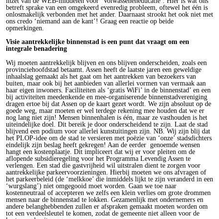
inzet van de WEB-middelen voor ‘Volwasseneneducatie’. Hier is wat ons
betreft sprake van een omgekeerd evenredig probleem, oftewel het één is
onlosmakelijk verbonden met het ander. Daarnaast strookt het ook niet met
ons credo ‘niemand aan de kant’! Graag een reactie op beide
opmerkingen.
Visie aantrekkelijke binnenstad is een punt dat vraagt om een
integrale benadering
Wij moeten aantrekkelijk blijven en ons blijven onderscheiden, zoals een
provinciehoofdstad betaamt. Assen heeft de laatste jaren een geweldige
inhaalslag gemaakt als het gaat om het aantrekken van bezoekers van
buiten, maar ook bij het aanbieden van allerlei vormen van vermaak aan
haar eigen inwoners. Faciliteiten als ‘gratis WiFi’ in de binnenstad’ en een
bij activiteiten meedenkende en mee-organiserende binnenstadvereniging
dragen ertoe bij dat Assen op de kaart gezet wordt. We zijn absoluut op de
goede weg, maar moeten er wel terdege rekening mee houden dat we er
nog lang niet zijn! Mensen binnenhalen is één, maar ze vasthouden is het
uiteindelijke doel. Dit bereik je door onderscheidend te zijn. Laat de stad
blijvend een podium voor allerlei kunstuitingen zijn. NB. Wij zijn blij dat
het PLOP-idee om de stad te versieren met poëzie van ‘onze’ stadsdichters
eindelijk zijn beslag heeft gekregen! Aan de eerder genoemde wensen
hangt een kostenplaatje. Dit impliceert dat wij er voor pleiten om de
aflopende subsidieregeling voor het Programma Levendig Assen te
verlengen. Een stad die gastvrijheid wil uitstralen dient te zorgen voor
aantrekkelijke parkeervoorzieningen. Hierbij moeten we ons afvragen of
het parkeerbeleid (de ‘melkkoe’ die inmiddels lijkt te zijn veranderd in een
‘wurgslang’) niet omgegooid moet worden. Gaan we toe naar
kostenneutraal of accepteren we zelfs een klein verlies om grote drommen
mensen naar de binnenstad te lokken. Gezamenlijk met ondernemers en
andere belanghebbenden zullen er afspraken gemaakt moeten worden om
tot een verdeelsleutel te komen, zodat de gemeente niet alleen voor de