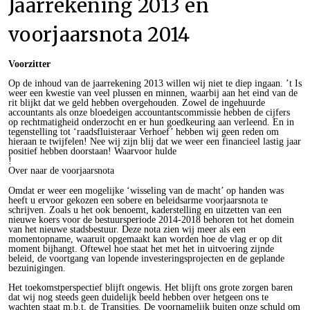
Jaarrekening 2013 en
voorjaarsnota 2014
Voorzitter
Op de inhoud van de jaarrekening 2013 willen wij niet te diep ingaan. ’t Is
weer een kwestie van veel plussen en minnen, waarbij aan het eind van de
rit blijkt dat we geld hebben overgehouden. Zowel de ingehuurde
accountants als onze bloedeigen accountantscommissie hebben de cijfers
op rechtmatigheid onderzocht en er hun goedkeuring aan verleend. En in
tegenstelling tot ‘raadsfluisteraar Verhoef’ hebben wij geen reden om
hieraan te twijfelen! Nee wij zijn blij dat we weer een financieel lastig jaar
positief hebben doorstaan! Waarvoor hulde
!
Over naar de voorjaarsnota
Omdat er weer een mogelijke ‘wisseling van de macht’ op handen was
heeft u ervoor gekozen een sobere en beleidsarme voorjaarsnota te
schrijven. Zoals u het ook benoemt, kaderstelling en uitzetten van een
nieuwe koers voor de bestuursperiode 2014-2018 behoren tot het domein
van het nieuwe stadsbestuur. Deze nota zien wij meer als een
momentopname, waaruit opgemaakt kan worden hoe de vlag er op dit
moment bijhangt. Oftewel hoe staat het met het in uitvoering zijnde
beleid, de voortgang van lopende investeringsprojecten en de geplande
bezuinigingen.
Het toekomstperspectief blijft ongewis. Het blijft ons grote zorgen baren
dat wij nog steeds geen duidelijk beeld hebben over hetgeen ons te
wachten staat m.b.t. de Transities. De voornamelijk buiten onze schuld om