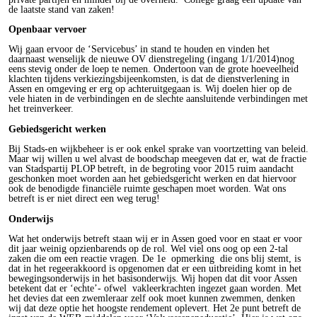
de laatste stand van zaken!
Openbaar vervoer
Wij gaan ervoor de ‘Servicebus’ in stand te houden en vinden het
daarnaast wenselijk de nieuwe OV dienstregeling (ingang 1/1/2014)nog
eens stevig onder de loep te nemen. Ondertoon van de grote hoeveelheid
klachten tijdens verkiezingsbijeenkomsten, is dat de dienstverlening in
Assen en omgeving er erg op achteruitgegaan is. Wij doelen hier op de
vele hiaten in de verbindingen en de slechte aansluitende verbindingen met
het treinverkeer.
Gebiedsgericht werken
Bij Stads-en wijkbeheer is er ook enkel sprake van voortzetting van beleid.
Maar wij willen u wel alvast de boodschap meegeven dat er, wat de fractie
van Stadspartij PLOP betreft, in de begroting voor 2015 ruim aandacht
geschonken moet worden aan het gebiedsgericht werken en dat hiervoor
ook de benodigde financiële ruimte geschapen moet worden. Wat ons
betreft is er niet direct een weg terug!
Onderwijs
Wat het onderwijs betreft staan wij er in Assen goed voor en staat er voor
dit jaar weinig opzienbarends op de rol. Wel viel ons oog op een 2-tal
zaken die om een reactie vragen. De 1e opmerking die ons blij stemt, is
dat in het regeerakkoord is opgenomen dat er een uitbreiding komt in het
bewegingsonderwijs in het basisonderwijs. Wij hopen dat dit voor Assen
betekent dat er ‘echte’- ofwel vakleerkrachten ingezet gaan worden. Met
het devies dat een zwemleraar zelf ook moet kunnen zwemmen, denken
wij dat deze optie het hoogste rendement oplevert. Het 2e punt betreft de