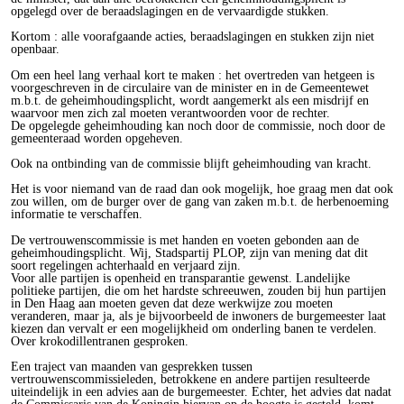
opgelegd over de beraadslagingen en de vervaardigde stukken.
Kortom : alle voorafgaande acties, beraadslagingen en stukken zijn niet
openbaar.
Om een heel lang verhaal kort te maken : het overtreden van hetgeen is
voorgeschreven in de circulaire van de minister en in de Gemeentewet
m.b.t. de geheimhoudingsplicht, wordt aangemerkt als een misdrijf en
waarvoor men zich zal moeten verantwoorden voor de rechter.
De opgelegde geheimhouding kan noch door de commissie, noch door de
gemeenteraad worden opgeheven.
Ook na ontbinding van de commissie blijft geheimhouding van kracht.
Het is voor niemand van de raad dan ook mogelijk, hoe graag men dat ook
zou willen, om de burger over de gang van zaken m.b.t. de herbenoeming
informatie te verschaffen.
De vertrouwenscommissie is met handen en voeten gebonden aan de
geheimhoudingsplicht. Wij, Stadspartij PLOP, zijn van mening dat dit
soort regelingen achterhaald en verjaard zijn.
Voor alle partijen is openheid en transparantie gewenst. Landelijke
politieke partijen, die om het hardste schreeuwen, zouden bij hun partijen
in Den Haag aan moeten geven dat deze werkwijze zou moeten
veranderen, maar ja, als je bijvoorbeeld de inwoners de burgemeester laat
kiezen dan vervalt er een mogelijkheid om onderling banen te verdelen.
Over krokodillentranen gesproken.
Een traject van maanden van gesprekken tussen
vertrouwenscommissieleden, betrokkene en andere partijen resulteerde
uiteindelijk in een advies aan de burgemeester. Echter, het advies dat nadat