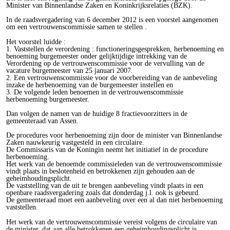
Minister van Binnenlandse Zaken en Koninkrijksrelaties (BZK).
In de raadsvergadering van 6 december 2012 is een voorstel aangenomen
om een vertrouwenscommissie samen te stellen .
Het voorstel luidde :
1. Vaststellen de verordening : functioneringsgesprekken, herbenoeming en
benoeming burgemeester onder gelijktijdige intrekking van de
Verordening op de vertrouwenscommissie voor de vervulling van de
vacature burgemeester van 25 januari 2007.
2. Een vertrouwenscommissie voor de voorbereiding van de aanbeveling
inzake de herbenoeming van de burgemeester instellen en
3. De volgende leden benoemen in de vertrouwenscommissie
herbenoeming burgemeester.
Dan volgen de namen van de huidige 8 fractievoorzitters in de
gemeenteraad van Assen.
De procedures voor herbenoeming zijn door de minister van Binnenlandse
Zaken nauwkeurig vastgesteld in een circulaire.
De Commissaris van de Koningin neemt het initiatief in de procedure
herbenoeming.
Het werk van de benoemde commissieleden van de vertrouwenscommissie
vindt plaats in beslotenheid en betrokkenen zijn gehouden aan de
geheimhoudingsplicht.
De vaststelling van de uit te brengen aanbeveling vindt plaats in een
openbare raadsvergadering zoals dat donderdag j.l. ook is gebeurd.
De gemeenteraad moet een aanbeveling over een al dan niet herbenoeming
vaststellen.
Het werk van de vertrouwenscommissie vereist volgens de circulaire van
de minister, dat aan alle betrokkenen een geheimhoudingsplicht is