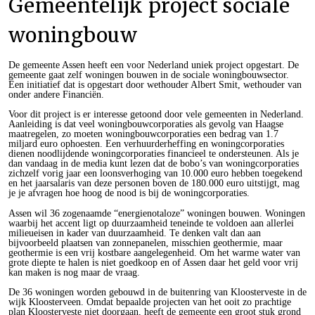
Gemeentelijk project sociale
woningbouw
De gemeente Assen heeft een voor Nederland uniek project opgestart. De
gemeente gaat zelf woningen bouwen in de sociale woningbouwsector.
Een initiatief dat is opgestart door wethouder Albert Smit, wethouder van
onder andere Financiën.
Voor dit project is er interesse getoond door vele gemeenten in Nederland.
Aanleiding is dat veel woningbouwcorporaties als gevolg van Haagse
maatregelen, zo moeten woningbouwcorporaties een bedrag van 1.7
miljard euro ophoesten. Een verhuurderheffing en woningcorporaties
dienen noodlijdende woningcorporaties financieel te ondersteunen. Als je
dan vandaag in de media kunt lezen dat de bobo’s van woningcorporaties
zichzelf vorig jaar een loonsverhoging van 10.000 euro hebben toegekend
en het jaarsalaris van deze personen boven de 180.000 euro uitstijgt, mag
je je afvragen hoe hoog de nood is bij de woningcorporaties.
Assen wil 36 zogenaamde “energienotaloze” woningen bouwen. Woningen
waarbij het accent ligt op duurzaamheid teneinde te voldoen aan allerlei
milieueisen in kader van duurzaamheid. Te denken valt dan aan
bijvoorbeeld plaatsen van zonnepanelen, misschien geothermie, maar
geothermie is een vrij kostbare aangelegenheid. Om het warme water van
grote diepte te halen is niet goedkoop en of Assen daar het geld voor vrij
kan maken is nog maar de vraag.
De 36 woningen worden gebouwd in de buitenring van Kloosterveste in de
wijk Kloosterveen. Omdat bepaalde projecten van het ooit zo prachtige
plan Kloosterveste niet doorgaan, heeft de gemeente een groot stuk grond