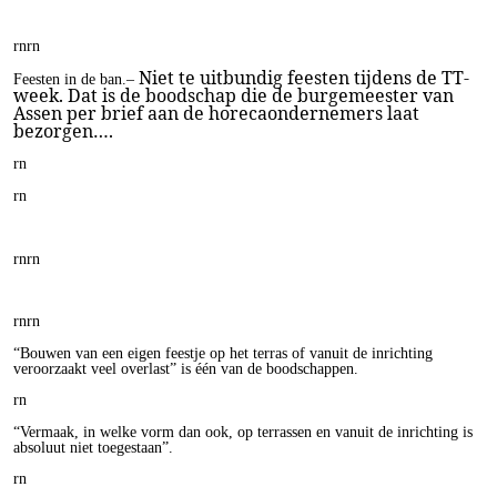
rn
rn
Niet te uitbundig feesten tijdens de TT-
Feesten in de ban.–
week. Dat is de boodschap die de burgemeester van
Assen per brief aan de horecaondernemers laat
bezorgen….
rn
rn
rn
rn
rn
rn
“Bouwen van een eigen feestje op het terras of vanuit de inrichting
veroorzaakt veel overlast” is één van de boodschappen.
rn
“Vermaak, in welke vorm dan ook, op terrassen en vanuit de inrichting is
absoluut niet toegestaan”.
rn