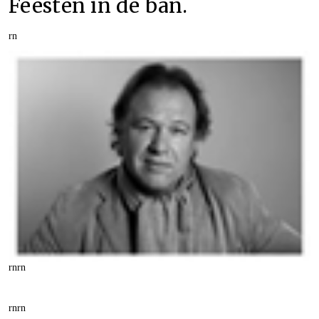
Feesten in de ban.
rn
rn
rn
rn
rn