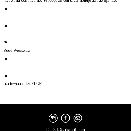
niet en nu ook niet, nee ze loopt als een braaf hondje aan de lijn mee.
rn
rn
rn
Ruud Wiersema
rn
rn
fractievoorzitter PLOP
© 2026 Stadspartijplop