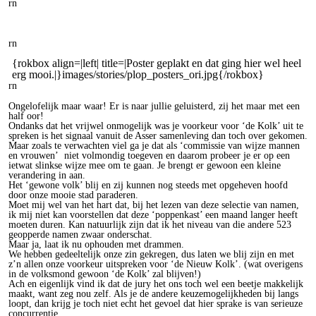
rn
rn
{rokbox align=|left| title=|Poster geplakt en dat ging hier wel heel
erg mooi.|}images/stories/plop_posters_ori.jpg{/rokbox}
rn
Ongelofelijk maar waar! Er is naar jullie geluisterd, zij het maar met een
half oor!
Ondanks dat het vrijwel onmogelijk was je voorkeur voor ‘de Kolk’ uit te
spreken is het signaal vanuit de Asser samenleving dan toch over gekomen.
Maar zoals te verwachten viel ga je dat als ‘commissie van wijze mannen
en vrouwen’ niet volmondig toegeven en daarom probeer je er op een
ietwat slinkse wijze mee om te gaan. Je brengt er gewoon een kleine
verandering in aan.
Het ‘gewone volk’ blij en zij kunnen nog steeds met opgeheven hoofd
door onze mooie stad paraderen.
Moet mij wel van het hart dat, bij het lezen van deze selectie van namen,
ik mij niet kan voorstellen dat deze ‘poppenkast’ een maand langer heeft
moeten duren. Kan natuurlijk zijn dat ik het niveau van die andere 523
geopperde namen zwaar onderschat.
Maar ja, laat ik nu ophouden met drammen.
We hebben gedeeltelijk onze zin gekregen, dus laten we blij zijn en met
z’n allen onze voorkeur uitspreken voor ‘de Nieuw Kolk’. (wat overigens
in de volksmond gewoon ‘de Kolk’ zal blijven!)
Ach en eigenlijk vind ik dat de jury het ons toch wel een beetje makkelijk
maakt, want zeg nou zelf. Als je de andere keuzemogelijkheden bij langs
loopt, dan krijg je toch niet echt het gevoel dat hier sprake is van serieuze
concurrentie.