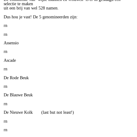
selectie te maken
uit een brij van wel 528 namen.
Dus hou je vast! De 5 genomineerden zijn:
rn
rn
Assensio
rn
Ascade
rn
De Rode Beuk
rn
De Blauwe Beuk
rn
De Nieuwe Kolk (last but not least!)
rn
rn