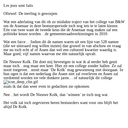
Les jeux sont faits
Oftewel: De teerling is geworpen.
Wat een aderlating van dit oh zo mislukte traject van het college van B&W
om de Assenaar in deze bestuursperiode toch nog iets te te laten kiezen.
Eén van twee want de tweede keus die de Assenaar mag maken zal een
politieke keuze worden…de gemeenteraadsverkiezingen in 2010.
Wat een farce… Indien dit de namen waren uit een lijst van 528 namen
(die we uiteraard nog willen inzien) dan gruwel in van afschuw en vraag
me nu toch echt af of Assen dan wel een cultureel kwartier waardig is.
Maar goed, vijf namen waarvan me één natuurlijk opvalt.
De Nieuwe Kolk. Dit doet mij bevestigen in wat ik al eerder heb geuit
maar toch…nog maar een keer. Hier zit een college zonder ballen. Ze zal
nooit toegeven…nooit maar ‘De Kolk’ mag gewoonweg niet doorgaan. In
hun ogen is dat een nederlaag die Assen niet zal overleven en Assen zal
verdoemd worden tot vele donkere jaren….of natuurlijk dit college
zoals ik dat dan weer even in gedachten zie opkomen.
Nee…het wordt De Nieuwe Kolk, dan ‘winnen’ ze toch nog wat.
Het volk zal toch zegevieren heren bestuurders want voor ons blijft het
altijd De Kolk.