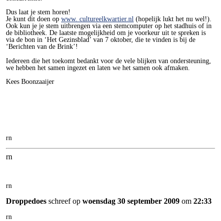
Dus laat je stem horen!
Je kunt dit doen op
www. cultureelkwartier.nl
(hopelijk lukt het nu wel!).
Ook kun je je stem uitbrengen via een stemcomputer op het stadhuis of in
de bibliotheek. De laatste mogelijkheid om je voorkeur uit te spreken is
via de bon in ‘Het Gezinsblad’ van 7 oktober, die te vinden is bij de
‘Berichten van de Brink’!
Iedereen die het toekomt bedankt voor de vele blijken van ondersteuning,
we hebben het samen ingezet en laten we het samen ook afmaken.
Kees Boonzaaijer
rn
rn
rn
Droppedoes
schreef op
woensdag 30 september 2009
om
22:33
rn