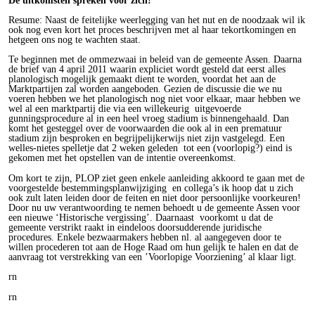
Resume: Naast de feitelijke weerlegging van het nut en de noodzaak wil ik
ook nog even kort het proces beschrijven met al haar tekortkomingen en
hetgeen ons nog te wachten staat.
Te beginnen met de ommezwaai in beleid van de gemeente Assen. Daarna
de brief van 4 april 2011 waarin expliciet wordt gesteld dat eerst alles
planologisch mogelijk gemaakt dient te worden, voordat het aan de
Marktpartijen zal worden aangeboden. Gezien de discussie die we nu
voeren hebben we het planologisch nog niet voor elkaar, maar hebben we
wel al een marktpartij die via een willekeurig uitgevoerde
gunningsprocedure al in een heel vroeg stadium is binnengehaald. Dan
komt het gesteggel over de voorwaarden die ook al in een prematuur
stadium zijn besproken en begrijpelijkerwijs niet zijn vastgelegd. Een
welles-nietes spelletje dat 2 weken geleden tot een (voorlopig?) eind is
gekomen met het opstellen van de intentie overeenkomst.
Om kort te zijn, PLOP ziet geen enkele aanleiding akkoord te gaan met de
voorgestelde bestemmingsplanwijziging en collega’s ik hoop dat u zich
ook zult laten leiden door de feiten en niet door persoonlijke voorkeuren!
Door nu uw verantwoording te nemen behoedt u de gemeente Assen voor
een nieuwe ‘Historische vergissing’. Daarnaast voorkomt u dat de
gemeente verstrikt raakt in eindeloos doorsudderende juridische
procedures. Enkele bezwaarmakers hebben nl. al aangegeven door te
willen procederen tot aan de Hoge Raad om hun gelijk te halen en dat de
aanvraag tot verstrekking van een ’Voorlopige Voorziening’ al klaar ligt.
rn
rn