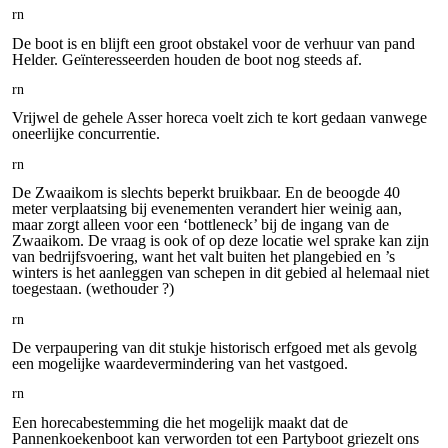
rn
De boot is en blijft een groot obstakel voor de verhuur van pand
Helder. Geïnteresseerden houden de boot nog steeds af.
rn
Vrijwel de gehele Asser horeca voelt zich te kort gedaan vanwege
oneerlijke concurrentie.
rn
De Zwaaikom is slechts beperkt bruikbaar. En de beoogde 40
meter verplaatsing bij evenementen verandert hier weinig aan,
maar zorgt alleen voor een ‘bottleneck’ bij de ingang van de
Zwaaikom. De vraag is ook of op deze locatie wel sprake kan zijn
van bedrijfsvoering, want het valt buiten het plangebied en ’s
winters is het aanleggen van schepen in dit gebied al helemaal niet
toegestaan. (wethouder ?)
rn
De verpaupering van dit stukje historisch erfgoed met als gevolg
een mogelijke waardevermindering van het vastgoed.
rn
Een horecabestemming die het mogelijk maakt dat de
Pannenkoekenboot kan verworden tot een Partyboot griezelt ons