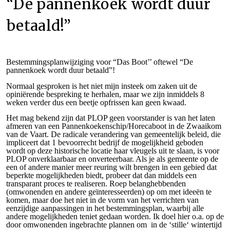
“De pannenkoek wordt duur
betaald!”
Bestemmingsplanwijziging voor “Das Boot’’ oftewel “De
pannenkoek wordt duur betaald”!
Normaal gesproken is het niet mijn insteek om zaken uit de
opiniërende bespreking te herhalen, maar we zijn inmiddels 8
weken verder dus een beetje opfrissen kan geen kwaad.
Het mag bekend zijn dat PLOP geen voorstander is van het laten
afmeren van een Pannenkoekenschip/Horecaboot in de Zwaaikom
van de Vaart. De radicale verandering van gemeentelijk beleid, die
impliceert dat 1 bevoorrecht bedrijf de mogelijkheid geboden
wordt op deze historische locatie haar vleugels uit te slaan, is voor
PLOP onverklaarbaar en onverteerbaar. Als je als gemeente op de
een of andere manier meer reuring wilt brengen in een gebied dat
beperkte mogelijkheden biedt, probeer dat dan middels een
transparant proces te realiseren. Roep belanghebbenden
(omwonenden en andere geïnteresseerden) op om met ideeën te
komen, maar doe het niet in de vorm van het verrichten van
eenzijdige aanpassingen in het bestemmingsplan, waarbij alle
andere mogelijkheden teniet gedaan worden. Ik doel hier o.a. op de
door omwonenden ingebrachte plannen om in de ‘stille‘ wintertijd