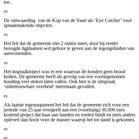
toe.
rn
De ontwaarding van de Kop van de Vaart als ‘Eye Catcher’ voor
spraakmakende objecten.
rn
Het feit dat de gemeente met 2 maten meet, door bij eerder
beoogde ligplaatsen wel gehoor te geven aan de tegengeluiden van
aanwonenden.
rn
Het inspraaktraject was er een waarvan de honden geen brood
lustten. De gemeente heeft als gevolg van een vooringenomen
houding veel steken laten vallen. Ook hier is de uitspraak
‘onbetrouwbare overheid’ meermaals gevallen.
rn
Als laatste tegenargument het feit dat de gemeente zich voor een
periode van 25 jaar overgeeft aan een (voorlopig) 30.000 euro
kostend project dat haar aan handen en voeten bindt en niets anders
oplevert dan hoon voor de manier waarop het tot stand is gekomen.
rn
rn