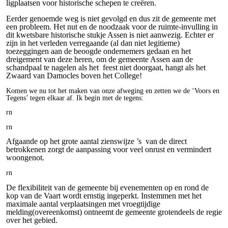
ligplaatsen voor historische schepen te creëren.
Eerder genoemde weg is niet gevolgd en dus zit de gemeente met
een probleem. Het nut en de noodzaak voor de ruimte-invulling in
dit kwetsbare historische stukje Assen is niet aanwezig. Echter er
zijn in het verleden verregaande (al dan niet legitieme)
toezeggingen aan de beoogde ondernemers gedaan en het
dreigement van deze heren, om de gemeente Assen aan de
schandpaal te nagelen als het feest niet doorgaat, hangt als het
Zwaard van Damocles boven het College!
Komen we nu tot het maken van onze afweging en zetten we de ‘Voors en
Tegens’ tegen elkaar af. Ik begin met de tegens:
rn
rn
Afgaande op het grote aantal zienswijze ’s van de direct
betrokkenen zorgt de aanpassing voor veel onrust en vermindert
woongenot.
rn
De flexibiliteit van de gemeente bij evenementen op en rond de
kop van de Vaart wordt ernstig ingeperkt. Instemmen met het
maximale aantal verplaatsingen met vroegtijdige
melding(overeenkomst) ontneemt de gemeente grotendeels de regie
over het gebied.