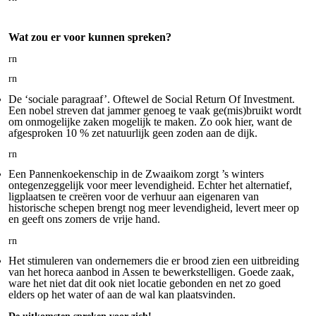
Wat zou er voor kunnen spreken?
rn
rn
De ‘sociale paragraaf’. Oftewel de Social Return Of Investment.
Een nobel streven dat jammer genoeg te vaak ge(mis)bruikt wordt
om onmogelijke zaken mogelijk te maken. Zo ook hier, want de
afgesproken 10 % zet natuurlijk geen zoden aan de dijk.
rn
Een Pannenkoekenschip in de Zwaaikom zorgt ’s winters
ontegenzeggelijk voor meer levendigheid. Echter het alternatief,
ligplaatsen te creëren voor de verhuur aan eigenaren van
historische schepen brengt nog meer levendigheid, levert meer op
en geeft ons zomers de vrije hand.
rn
Het stimuleren van ondernemers die er brood zien een uitbreiding
van het horeca aanbod in Assen te bewerkstelligen. Goede zaak,
ware het niet dat dit ook niet locatie gebonden en net zo goed
elders op het water of aan de wal kan plaatsvinden.
De uitkomsten spreken voor zich!