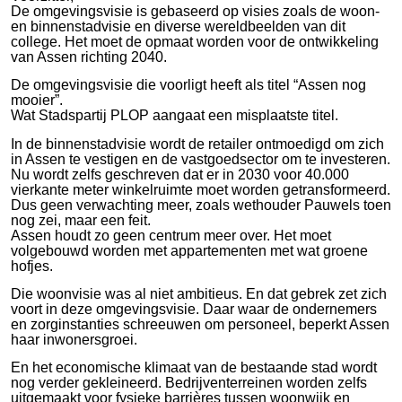
De omgevingsvisie is gebaseerd op visies zoals de woon-
en binnenstadvisie en diverse wereldbeelden van dit
college. Het moet de opmaat worden voor de ontwikkeling
van Assen richting 2040.
De omgevingsvisie die voorligt heeft als titel “Assen nog
mooier”.
Wat Stadspartij PLOP aangaat een misplaatste titel.
In de binnenstadvisie wordt de retailer ontmoedigd om zich
in Assen te vestigen en de vastgoedsector om te investeren.
Nu wordt zelfs geschreven dat er in 2030 voor 40.000
vierkante meter winkelruimte moet worden getransformeerd.
Dus geen verwachting meer, zoals wethouder Pauwels toen
nog zei, maar een feit.
Assen houdt zo geen centrum meer over. Het moet
volgebouwd worden met appartementen met wat groene
hofjes.
Die woonvisie was al niet ambitieus. En dat gebrek zet zich
voort in deze omgevingsvisie. Daar waar de ondernemers
en zorginstanties schreeuwen om personeel, beperkt Assen
haar inwonersgroei.
En het economische klimaat van de bestaande stad wordt
nog verder gekleineerd. Bedrijventerreinen worden zelfs
uitgemaakt voor fysieke barrières tussen woonwijk en