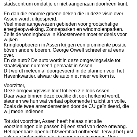
stadscentrum omdat je er niet aangenaam doorheen kunt.
En dan die enorme groene deken die in deze visie over
Assen wordt uitgespreid.
Veel meer aangewezen gebieden voor grootschalige
energieopwekking. Zonneparken en windmolenparken.
Zelfs de woningbouw in Kloosterveen moet er deels voor
wijken.
Kringloopboeren in Assen krijgen een prominente positie
bóven andere boeren. George Orwell schreef er al eens
over.
En de auto? De auto wordt in deze omgevingsvisie tot
staatsvijand nummer 1 gemaakt in Assen.
Dit wordt meteen al doorgevoerd in de plannen voor het
Havenkwartier, alwaar de auto niet meer welkom is.
Voorzitter,
Deze omgevingsvisie leidt tot een zielloos Assen.
Daar waar binnen deze coalitie dit ook herkend wordt,
steunen we hun wat verlaat opkomende inzicht ten volle.
Zoals de twee amendementen door de CU geïnitieerd, die
wij mede indienen.
Tot slot voorzitter, Assen heeft helaas niet alle
voorzieningen die passen bij een stad van deze omvang.
Het openbare openluchtzwembad ontbreekt. Terwijl het juist
ook een belangrijke plek is voor onze inwoners. Voor