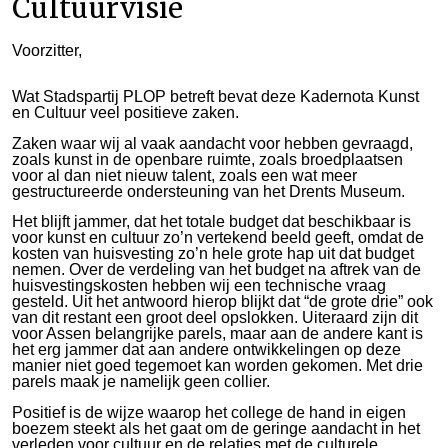
Cultuurvisie
Voorzitter,
Wat Stadspartij PLOP betreft bevat deze Kadernota Kunst
en Cultuur veel positieve zaken.
Zaken waar wij al vaak aandacht voor hebben gevraagd,
zoals kunst in de openbare ruimte, zoals broedplaatsen
voor al dan niet nieuw talent, zoals een wat meer
gestructureerde ondersteuning van het Drents Museum.
Het blijft jammer, dat het totale budget dat beschikbaar is
voor kunst en cultuur zo’n vertekend beeld geeft, omdat de
kosten van huisvesting zo’n hele grote hap uit dat budget
nemen. Over de verdeling van het budget na aftrek van de
huisvestingskosten hebben wij een technische vraag
gesteld. Uit het antwoord hierop blijkt dat “de grote drie” ook
van dit restant een groot deel opslokken. Uiteraard zijn dit
voor Assen belangrijke parels, maar aan de andere kant is
het erg jammer dat aan andere ontwikkelingen op deze
manier niet goed tegemoet kan worden gekomen. Met drie
parels maak je namelijk geen collier.
Positief is de wijze waarop het college de hand in eigen
boezem steekt als het gaat om de geringe aandacht in het
verleden voor cultuur en de relaties met de culturele