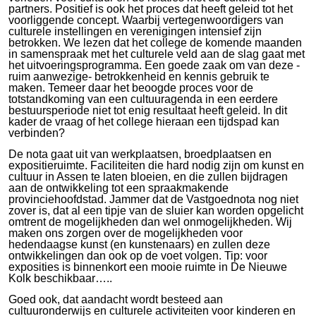
partners. Positief is ook het proces dat heeft geleid tot het
voorliggende concept. Waarbij vertegenwoordigers van
culturele instellingen en verenigingen intensief zijn
betrokken. We lezen dat het college de komende maanden
in samenspraak met het culturele veld aan de slag gaat met
het uitvoeringsprogramma. Een goede zaak om van deze -
ruim aanwezige- betrokkenheid en kennis gebruik te
maken. Temeer daar het beoogde proces voor de
totstandkoming van een cultuuragenda in een eerdere
bestuursperiode niet tot enig resultaat heeft geleid. In dit
kader de vraag of het college hieraan een tijdspad kan
verbinden?
De nota gaat uit van werkplaatsen, broedplaatsen en
expositieruimte. Faciliteiten die hard nodig zijn om kunst en
cultuur in Assen te laten bloeien, en die zullen bijdragen
aan de ontwikkeling tot een spraakmakende
provinciehoofdstad. Jammer dat de Vastgoednota nog niet
zover is, dat al een tipje van de sluier kan worden opgelicht
omtrent de mogelijkheden dan wel onmogelijkheden. Wij
maken ons zorgen over de mogelijkheden voor
hedendaagse kunst (en kunstenaars) en zullen deze
ontwikkelingen dan ook op de voet volgen. Tip: voor
exposities is binnenkort een mooie ruimte in De Nieuwe
Kolk beschikbaar…..
Goed ook, dat aandacht wordt besteed aan
cultuuronderwijs en culturele activiteiten voor kinderen en