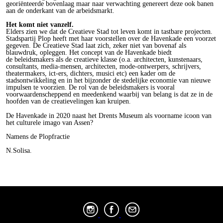
georiënteerde bovenlaag maar naar verwachting genereert deze ook banen
aan de onderkant van de arbeidsmarkt.
Het komt niet vanzelf.
Elders zien we dat de Creatieve Stad tot leven komt in tastbare projecten.
Stadspartij Plop heeft met haar voorstellen over de Havenkade een voorzet
gegeven. De Creatieve Stad laat zich, zeker niet van bovenaf als
blauwdruk, opleggen. Het concept van de Havenkade biedt
de beleidsmakers als de creatieve klasse (o.a. architecten, kunstenaars,
consultants, media-mensen, architecten, mode-ontwerpers, schrijvers,
theatermakers, ict-ers, dichters, musici etc) een kader om de
stadsontwikkeling en in het bijzonder de stedelijke economie van nieuwe
impulsen te voorzien. De rol van de beleidsmakers is vooral
voorwaardenscheppend en meedenkend waarbij van belang is dat ze in de
hoofden van de creatievelingen kan kruipen.
De Havenkade in 2020 naast het Drents Museum als voorname icoon van
het culturele imago van Assen?
Namens de Plopfractie
N.Solisa.