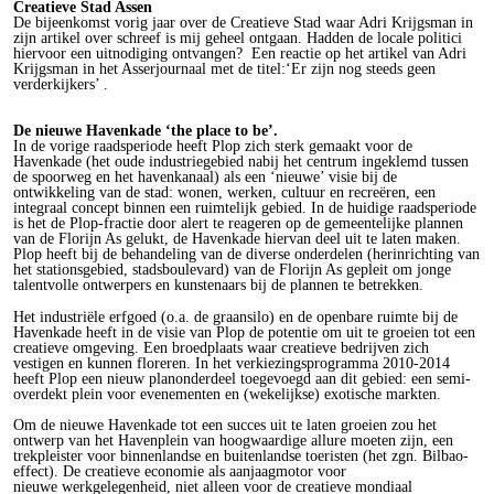
Creatieve Stad Assen
De bijeenkomst vorig jaar over de Creatieve Stad waar Adri Krijgsman in
zijn artikel over schreef is mij geheel ontgaan. Hadden de locale politici
hiervoor een uitnodiging ontvangen? Een reactie op het artikel van Adri
Krijgsman in het Asserjournaal met de titel:‘Er zijn nog steeds geen
verderkijkers’ .
De nieuwe Havenkade ‘the place to be’.
In de vorige raadsperiode heeft Plop zich sterk gemaakt voor de
Havenkade (het oude industriegebied nabij het centrum ingeklemd tussen
de spoorweg en het havenkanaal) als een ‘nieuwe’ visie bij de
ontwikkeling van de stad: wonen, werken, cultuur en recreëren, een
integraal concept binnen een ruimtelijk gebied. In de huidige raadsperiode
is het de Plop-fractie door alert te reageren op de gemeentelijke plannen
van de Florijn As gelukt, de Havenkade hiervan deel uit te laten maken.
Plop heeft bij de behandeling van de diverse onderdelen (herinrichting van
het stationsgebied, stadsboulevard) van de Florijn As gepleit om jonge
talentvolle ontwerpers en kunstenaars bij de plannen te betrekken.
Het industriële erfgoed (o.a. de graansilo) en de openbare ruimte bij de
Havenkade heeft in de visie van Plop de potentie om uit te groeien tot een
creatieve omgeving. Een broedplaats waar creatieve bedrijven zich
vestigen en kunnen floreren. In het verkiezingsprogramma 2010-2014
heeft Plop een nieuw planonderdeel toegevoegd aan dit gebied: een semi-
overdekt plein voor evenementen en (wekelijkse) exotische markten.
Om de nieuwe Havenkade tot een succes uit te laten groeien zou het
ontwerp van het Havenplein van hoogwaardige allure moeten zijn, een
trekpleister voor binnenlandse en buitenlandse toeristen (het zgn. Bilbao-
effect). De creatieve economie als aanjaagmotor voor
nieuwe werkgelegenheid, niet alleen voor de creatieve mondiaal