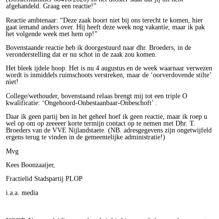
afgehandeld. Graag een reactie!”
Reactie ambtenaar: “Deze zaak hoort niet bij ons terecht te komen, hier
gaat iemand anders over. Hij heeft deze week nog vakantie, maar ik pak
het volgende week met hem op!”
Bovenstaande reactie heb ik doorgestuurd naar dhr. Broeders, in de
veronderstelling dat er nu schot in de zaak zou komen.
Het bleek ijdele hoop. Het is nu 4 augustus en de week waarnaar verwezen
wordt is inmiddels ruimschoots verstreken, maar de ‘oorverdovende stilte’
niet!
College/wethouder, bovenstaand relaas brengt mij tot een triple O
kwalificatie: ‘Ongehoord-Onbestaanbaar-Onbeschoft’ .
Daar ik geen partij ben in het geheel hoef ik geen reactie, maar ik roep u
wel op om op zeeeeer korte termijn contact op te nemen met Dhr. T.
Broeders van de VVE Nijlandstaete. (NB. adresgegevens zijn ongetwijfeld
ergens terug te vinden in de gemeentelijke administratie!)
Mvg
Kees Boonzaaijer,
Fractielid Stadspartij PLOP
i.a.a. media