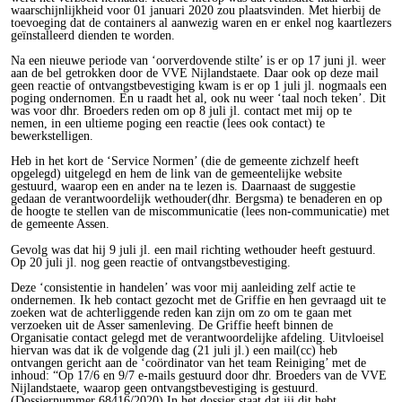
waarschijnlijkheid voor 01 januari 2020 zou plaatsvinden. Met hierbij de
toevoeging dat de containers al aanwezig waren en er enkel nog kaartlezers
geïnstalleerd dienden te worden.
Na een nieuwe periode van ‘oorverdovende stilte’ is er op 17 juni jl. weer
aan de bel getrokken door de VVE Nijlandstaete. Daar ook op deze mail
geen reactie of ontvangstbevestiging kwam is er op 1 juli jl. nogmaals een
poging ondernomen. En u raadt het al, ook nu weer ‘taal noch teken’. Dit
was voor dhr. Broeders reden om op 8 juli jl. contact met mij op te
nemen, in een ultieme poging een reactie (lees ook contact) te
bewerkstelligen.
Heb in het kort de ‘Service Normen’ (die de gemeente zichzelf heeft
opgelegd) uitgelegd en hem de link van de gemeentelijke website
gestuurd, waarop een en ander na te lezen is. Daarnaast de suggestie
gedaan de verantwoordelijk wethouder(dhr. Bergsma) te benaderen en op
de hoogte te stellen van de miscommunicatie (lees non-communicatie) met
de gemeente Assen.
Gevolg was dat hij 9 juli jl. een mail richting wethouder heeft gestuurd.
Op 20 juli jl. nog geen reactie of ontvangstbevestiging.
Deze ‘consistentie in handelen’ was voor mij aanleiding zelf actie te
ondernemen. Ik heb contact gezocht met de Griffie en hen gevraagd uit te
zoeken wat de achterliggende reden kan zijn om zo om te gaan met
verzoeken uit de Asser samenleving. De Griffie heeft binnen de
Organisatie contact gelegd met de verantwoordelijke afdeling. Uitvloeisel
hiervan was dat ik de volgende dag (21 juli jl.) een mail(cc) heb
ontvangen gericht aan de ‘coördinator van het team Reiniging’ met de
inhoud: “Op 17/6 en 9/7 e-mails gestuurd door dhr. Broeders van de VVE
Nijlandstaete, waarop geen ontvangstbevestiging is gestuurd.
(Dossiernummer 68416/2020) In het dossier staat dat jij dit hebt