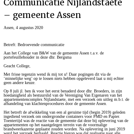
Communicatie Nijlandstaete
– gemeente Assen
Assen, 4 augustus 2020
Betreft: Bedroevende communicatie
Aan het College van B&W van de gemeente Assen t.a.v. de
portefeuillehouder in deze dhr. Bergsma
Geacht College,
Met frisse tegenzin wend ik mij tot u! Daar pogingen dit via de
‘minnelijke weg’ op te lossen niets hebben opgeleverd laat u mij echter
geen andere keuze.
Op 8 juli jl. ben ik voor het eerst benaderd door dhr. Broeders, in zijn
hoedanigheid als bestuurslid van de Vereniging Van Eigenaren van het
appartementencomplex Nijlandstaete, met een verzoek om uitleg m.b.t. de
afhandeling van klachtenprocedures door de gemeente Assen.
Het betreft de afwikkeling van een al geruime tijd (begin 2019) geleden
ingediend verzoek om ondergrondse containers voor PMD en Papier.
Toentertijd was de reactie van de gemeente dat deze bij oplevering van de
appartementen op het naastgelegen terrein van de voormalige
brandweerkazerne geplaatst zouden worden. Na oplevering in juni 2019
werd het verzoek herhaald. Reactie hierop was dat realisatie naar alle