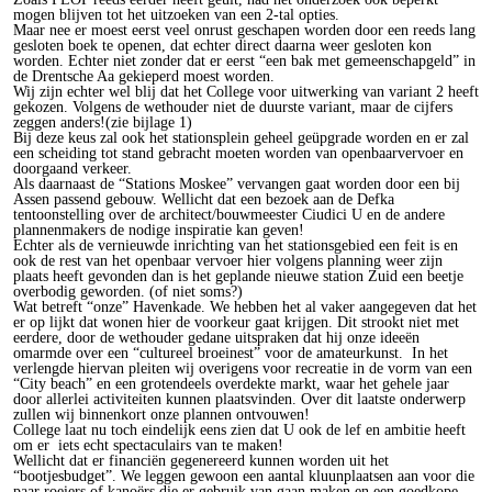
mogen blijven tot het uitzoeken van een 2-tal opties.
Maar nee er moest eerst veel onrust geschapen worden door een reeds lang
gesloten boek te openen, dat echter direct daarna weer gesloten kon
worden. Echter niet zonder dat er eerst “een bak met gemeenschapgeld” in
de Drentsche Aa gekieperd moest worden.
Wij zijn echter wel blij dat het College voor uitwerking van variant 2 heeft
gekozen. Volgens de wethouder niet de duurste variant, maar de cijfers
zeggen anders!(zie bijlage 1)
Bij deze keus zal ook het stationsplein geheel geüpgrade worden en er zal
een scheiding tot stand gebracht moeten worden van openbaarvervoer en
doorgaand verkeer.
Als daarnaast de “Stations Moskee” vervangen gaat worden door een bij
Assen passend gebouw. Wellicht dat een bezoek aan de Defka
tentoonstelling over de architect/bouwmeester Ciudici U en de andere
plannenmakers de nodige inspiratie kan geven!
Echter als de vernieuwde inrichting van het stationsgebied een feit is en
ook de rest van het openbaar vervoer hier volgens planning weer zijn
plaats heeft gevonden dan is het geplande nieuwe station Zuid een beetje
overbodig geworden. (of niet soms?)
Wat betreft “onze” Havenkade. We hebben het al vaker aangegeven dat het
er op lijkt dat wonen hier de voorkeur gaat krijgen. Dit strookt niet met
eerdere, door de wethouder gedane uitspraken dat hij onze ideeën
omarmde over een “cultureel broeinest” voor de amateurkunst. In het
verlengde hiervan pleiten wij overigens voor recreatie in de vorm van een
“City beach” en een grotendeels overdekte markt, waar het gehele jaar
door allerlei activiteiten kunnen plaatsvinden. Over dit laatste onderwerp
zullen wij binnenkort onze plannen ontvouwen!
College laat nu toch eindelijk eens zien dat U ook de lef en ambitie heeft
om er iets echt spectaculairs van te maken!
Wellicht dat er financiën gegenereerd kunnen worden uit het
“bootjesbudget”. We leggen gewoon een aantal kluunplaatsen aan voor die
paar roeiers of kanoërs die er gebruik van gaan maken en een goedkope