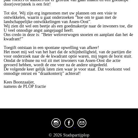
door(over)steek is een feit!
Tot slot. Wij zijn erg ingenomen met uw plannen om een visie te
ontwikkelen, waarin u gaat onderzoeken “hoe om te gaan met de
landschappelijke ontwikkelingen van Assen-Oost”.
Wij zien dit wel een beetje als een goedmakertje naar de inwoners toe, die
U veel onnodige angst aangejaagd heeft.
Ons credo in deze is: “Beter weloverwogen snoeien en aanplant dan het 4e
kwadrant!”
Toegift ontstaan in een spontane opwelling van afkeer!
Het moet mij wel van het hart dat de schijnheiligheid, van de partijen die
voor onderzoek naar de 4e kwadrant optie waren, mij tegen de borst stuit.
Omdat de tribune nu vol zit met inwoners van Assen-Oost die actie
gevoerd hebben, wordt de ene veer na de andere uitgedeeld.
De volgende keer gelijk laten zien waar je voor staat. Dat voorkomt veel
onnodige onrust en “draaikonterij” achteraf!
Kees Boonzaaijer,
namens de PLOP fractie
© 2026 Stadspartijplop