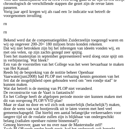
chronologisch de verschillende stappen die gezet zijn de revue laten
passeren.
Vorig jaar april kregen wij als raad een 1e indicatie wat betreft de
voorgenomen invulling.
rn
rn
Bekend werd dat de compensatiegelden Zuiderzeelijn toegezegd waren en
wij op ongeveer 200-20= 180 miljoen bruto konden rekenen.
Dat wij niet betrokken zijn bij het inbrengen van ideeën vonden wij, en
met ons velen, op zijn zachts gezegd zeer spijtig.
Toen het masterplan in september gepresenteerd werd sloeg onze spijt om
in verbijstering. Wat bleek?
Een van de voorstellen van het College was het weer bevaarbaar te maken
van Het Kanaal.
Reeds bij de bespreking van de notitie beheer Openbaar
Vaarwater(juni2008) had PLOP met verbazing kennis genomen van het
feit dat de mogelijkheid open gehouden werd om “een rondje stad” te
kunnen maken.
Wat dat betreft is de mening van PLOP niet veranderd.
De reconstructie van de Vaart is fantastisch!
En het College heeft de afgelopen periode mooie sier kunnen maken met
dit van oorsprong PLOP/VVD plan!
Maar ze slaat nu door en wil zich ook onsterfelijk (belachelijk?) maken,
door de wens van wat bootjesvolk uit te laten voeren met heel veel
gemeenschapsgeld. Dat hierbij een aantal belangrijke verkeersaders voor
langere tijd uit de roulatie zullen zijn is blijkbaar van ondergeschikt
belang.(radialen openbare ruimte binnenstad!)
Genoeg hierover, gaan we nu over naar de Masterstudie zelf!
Zoals PLOP reeds eerder heeft geuit, had het onderzoek ook beperkt