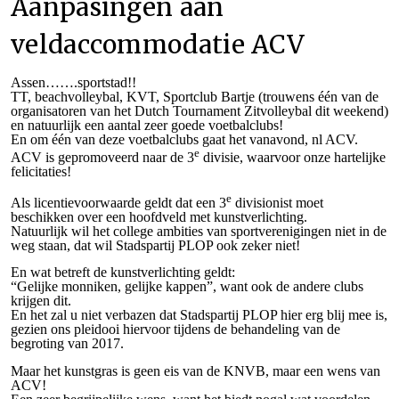
Aanpasingen aan
veldaccommodatie ACV
Assen…….sportstad!!
TT, beachvolleybal, KVT, Sportclub Bartje (trouwens één van de
organisatoren van het Dutch Tournament Zitvolleybal dit weekend)
en natuurlijk een aantal zeer goede voetbalclubs!
En om één van deze voetbalclubs gaat het vanavond, nl ACV.
e
ACV is gepromoveerd naar de 3
divisie, waarvoor onze hartelijke
felicitaties!
e
Als licentievoorwaarde geldt dat een 3
divisionist moet
beschikken over een hoofdveld met kunstverlichting.
Natuurlijk wil het college ambities van sportverenigingen niet in de
weg staan, dat wil Stadspartij PLOP ook zeker niet!
En wat betreft de kunstverlichting geldt:
“Gelijke monniken, gelijke kappen”, want ook de andere clubs
krijgen dit.
En het zal u niet verbazen dat Stadspartij PLOP hier erg blij mee is,
gezien ons pleidooi hiervoor tijdens de behandeling van de
begroting van 2017.
Maar het kunstgras is geen eis van de KNVB, maar een wens van
ACV!