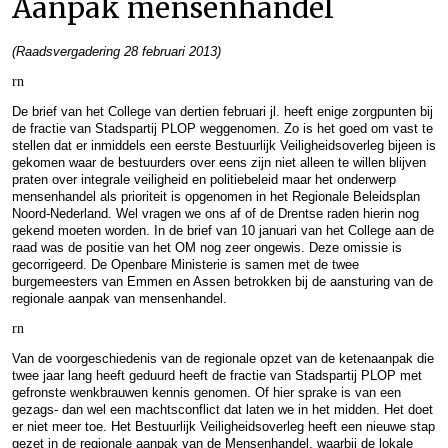
Aanpak mensenhandel
(Raadsvergadering 28 februari 2013)
rn
De brief van het College van dertien februari jl. heeft enige zorgpunten bij
de fractie van Stadspartij PLOP weggenomen. Zo is het goed om vast te
stellen dat er inmiddels een eerste Bestuurlijk Veiligheidsoverleg bijeen is
gekomen waar de bestuurders over eens zijn niet alleen te willen blijven
praten over integrale veiligheid en politiebeleid maar het onderwerp
mensenhandel als prioriteit is opgenomen in het Regionale Beleidsplan
Noord-Nederland. Wel vragen we ons af of de Drentse raden hierin nog
gekend moeten worden. In de brief van 10 januari van het College aan de
raad was de positie van het OM nog zeer ongewis. Deze omissie is
gecorrigeerd. De Openbare Ministerie is samen met de twee
burgemeesters van Emmen en Assen betrokken bij de aansturing van de
regionale aanpak van mensenhandel.
rn
Van de voorgeschiedenis van de regionale opzet van de ketenaanpak die
twee jaar lang heeft geduurd heeft de fractie van Stadspartij PLOP met
gefronste wenkbrauwen kennis genomen. Of hier sprake is van een
gezags- dan wel een machtsconflict dat laten we in het midden. Het doet
er niet meer toe. Het Bestuurlijk Veiligheidsoverleg heeft een nieuwe stap
gezet in de regionale aanpak van de Mensenhandel, waarbij de lokale