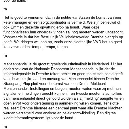
voor de hand.
rn
Het is goed te vernemen dat in de notitie van Assen de komst van een
ketenmanager en een zorgcoördinator is vermeld. We zijn benieuwd of
ook Emmen dezelfde opvatting erop na houdt. Waar deze
functionarissen hun onderdak vinden zal nog moeten worden uitgezocht.
Voorwaarde is dat het Bestuurlijk Veiligheidsoverleg Drenthe hier grip op
heeft. We dringen wel aan op, zoals onze plaatselijke VVD het zo goed
kan verwoorden: tempo, tempo, tempo.
rn
Mensenhandel is de grootst groeiende criminaliteit in Nederland. Uit het
onderzoek van de Nationale Rapporteur Mensenhandel blijkt dat de
informatiepositie in Drenthe tekort schiet en geen realistisch beeld geeft
van de werkelijke aard en omvang van Mensenhandel binnen Drenthe.
Stadspartij Plop pleit voor de komst van een Drents Meldpunt
Mensenhandel. Instellingen en burgers moeten weten waar zij met hun
signalen en meldingen terecht kunnen. Ten tweede moeten slachtoffers
van mensenhandel direct gehoord worden als zij melding/ aangifte willen
doen en/of voor ondersteuning in aanmerking willen komen. Tenslotte
realiseert Drenthe hiermee een centraal punt waar alle Drentse klachten
worden verzameld voor analyse en beleidsontwikkeling. Een digitaal
klachtinformatiesysteem ligt voor de hand.
rn