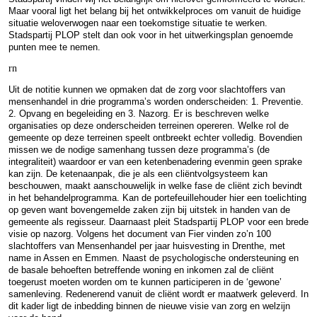
Maar vooral ligt het belang bij het ontwikkelproces om vanuit de huidige
situatie weloverwogen naar een toekomstige situatie te werken.
Stadspartij PLOP stelt dan ook voor in het uitwerkingsplan genoemde
punten mee te nemen.
rn
Uit de notitie kunnen we opmaken dat de zorg voor slachtoffers van
mensenhandel in drie programma’s worden onderscheiden: 1. Preventie.
2. Opvang en begeleiding en 3. Nazorg. Er is beschreven welke
organisaties op deze onderscheiden terreinen opereren. Welke rol de
gemeente op deze terreinen speelt ontbreekt echter volledig. Bovendien
missen we de nodige samenhang tussen deze programma’s (de
integraliteit) waardoor er van een ketenbenadering evenmin geen sprake
kan zijn. De ketenaanpak, die je als een cliëntvolgsysteem kan
beschouwen, maakt aanschouwelijk in welke fase de cliënt zich bevindt
in het behandelprogramma. Kan de portefeuillehouder hier een toelichting
op geven want bovengemelde zaken zijn bij uitstek in handen van de
gemeente als regisseur. Daarnaast pleit Stadspartij PLOP voor een brede
visie op nazorg. Volgens het document van Fier vinden zo’n 100
slachtoffers van Mensenhandel per jaar huisvesting in Drenthe, met
name in Assen en Emmen. Naast de psychologische ondersteuning en
de basale behoeften betreffende woning en inkomen zal de cliënt
toegerust moeten worden om te kunnen participeren in de ‘gewone’
samenleving. Redenerend vanuit de cliënt wordt er maatwerk geleverd. In
dit kader ligt de inbedding binnen de nieuwe visie van zorg en welzijn