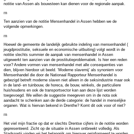
notitie van Assen als bouwsteen kan dienen voor de regionale aanpak.
rn
Ten aanzien van de notitie Mensenhandel in Assen hebben we de
volgende opmerkingen.
rn
Hoewel de gemeente de landelijk gebruikte indeling van mensenhandel (
jeugdprostitutie, seksuele en economische uitbuiting) volgt wordt in de
notitie slechts summier de aanpak van mensenhandel in Assen
uitgewerkt ten aanzien van de prostitutieproblematiek. Is hier een reden
voor? Andere vormen van mensenhandel met alle consequenties van
dien, blijven hierdoor uit beeld. ‘Moderne slavernij’ als synoniem voor
Mensenhandel die door de Nationaal Rapporteur Mensenhandel is
gebezigd betreft moderne slaven niet alleen in de seksindustrie maar ook
in de land- en tuinbouw, de horeca, de bouw, winkels, de particuliere
huishoudens en ook de transportsector kan aan deze lijst worden
toegevoegd. We willen de suggestie meegeven om in de nota ook
aandacht te schenken aan de derde categorie: de handel in menselijke
organen. Wat is hiervan bekend in Drenthe? Komt dit ook voor of niet?
rn
Het viel mijn fractie op dat er slechts Drentse cijfers in de notitie worden
gepresenteerd. Zicht op de situatie in Assen ontbreekt volledig. Als
Stadspartij vinden wij het belangrijk om hierover geïnformeerd te worden.